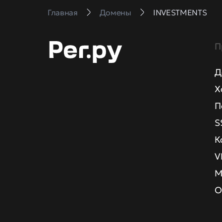
Главная
Домены
INVESTMENTS
П
Д
Х
П
S
К
V
М
О