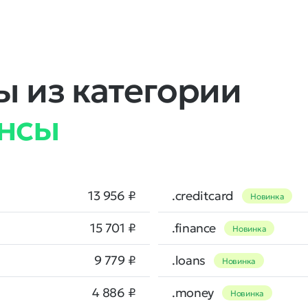
 из категории
ансы
13 956 ₽
.creditcard
Новинка
15 701 ₽
.finance
Новинка
9 779 ₽
.loans
Новинка
4 886 ₽
.money
Новинка