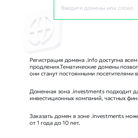
Регистрация домена .info доступна все
продления.Тематические домены позволя
они станут постоянными посетителями ва
Доменная зона .investments подходит дл
инвестиционных компаний, частных фина
Заказать домен в зоне .investments мо
от 1 года до 10 лет.