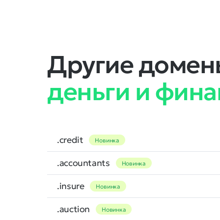
Другие домены
деньги и фин
.credit
Новинка
.accountants
Новинка
.insure
Новинка
.auction
Новинка