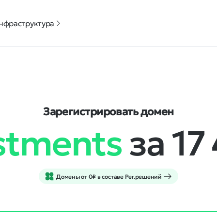
нфраструктура
Зарегистрировать домен
estments
за 17
Домены от 0₽ в составе Рег.решений