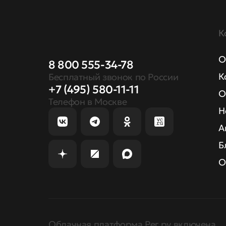
К
О
8 800 555-34-78
К
Бесплатный звонок по России
+7 (495) 580-11-11
О
Телефон в Москве
Н
А
Б
О
Облачная платформа Рег.ру включена