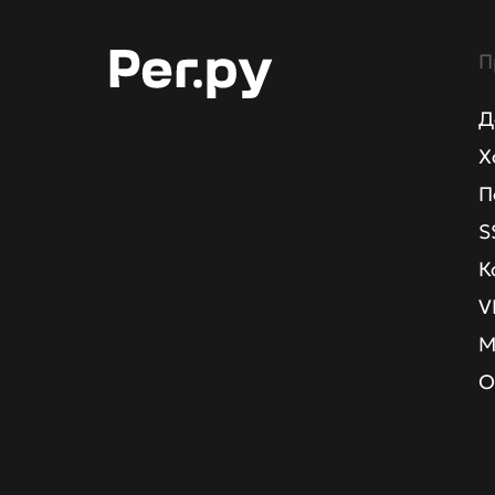
П
Д
Х
П
S
К
V
М
О