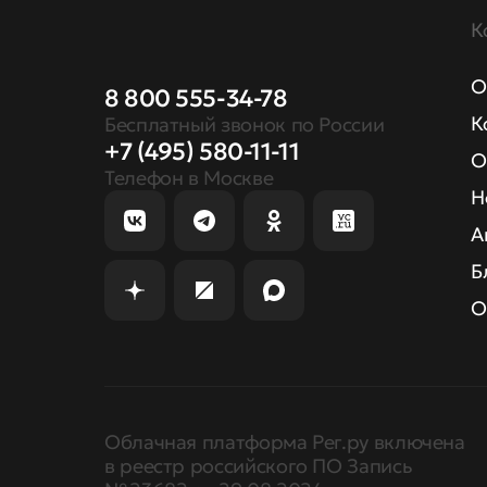
К
О
8 800 555-34-78
К
Бесплатный звонок по России
+7 (495) 580-11-11
О
Телефон в Москве
Н
А
Б
О
Облачная платформа Рег.ру включена
в реестр российского ПО Запись