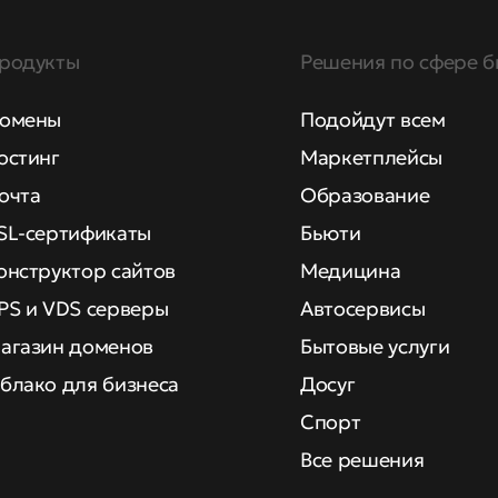
родукты
Решения по сфере б
омены
Подойдут всем
остинг
Маркетплейсы
очта
Образование
SL-сертификаты
Бьюти
онструктор сайтов
Медицина
PS и VDS серверы
Автосервисы
агазин доменов
Бытовые услуги
блако для бизнеса
Досуг
Спорт
Все решения