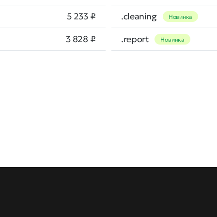
5 233 ₽
.cleaning
Новинка
3 828 ₽
.report
Новинка