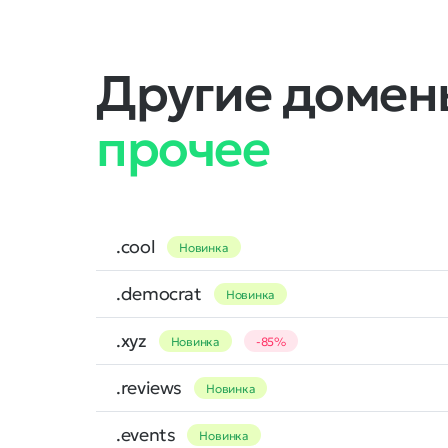
Другие домены
прочее
.cool
Новинка
.democrat
Новинка
.xyz
Новинка
-85%
.reviews
Новинка
.events
Новинка