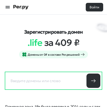
Войти
Зарегистрировать домен
.life
за 409
₽
Домены от 0₽ в составе Рег.решений
Доменная зона .life была введена в 2014 году и с тех