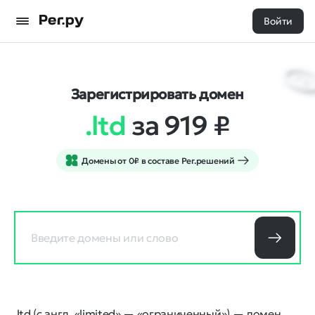
Войти
Зарегистрировать домен
.ltd
за 919
₽
Домены от 0₽ в составе Рег.решений
.ltd (с англ. «limited» — «ограниченный») — домен