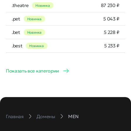
.theatre
87 230 ₽
Новинка
.pet
5 043 ₽
Новинка
.bet
5 228 ₽
Новинка
.best
5 233 ₽
Новинка
Показать все категории
Главная
Домены
MEN