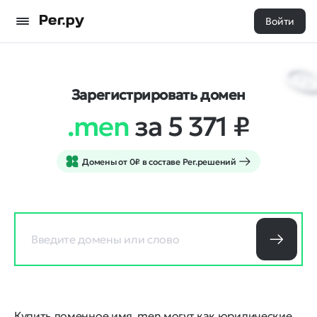
Войти
Зарегистрировать домен
.men
за 5 371
₽
Домены от 0₽ в составе Рег.решений
Купить доменное имя .men могут как юридические,