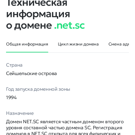
Техническая
информация
о домене
.net.sc
Общая информация
Цикл жизни домена
Смена админ
Страна
Сейшельские острова
Год запуска доменной зоны
1994
Назначение
Домен NET.SC является частным доменом второго
уровня составной частью домена SC. Регистрация
доменов в NET.SC открыта для всех физических и