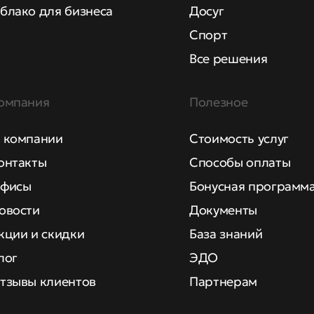
блако для бизнеса
Досуг
Спорт
Все решения
омпания
Полезное
 компании
Стоимость услуг
онтакты
Способы оплаты
фисы
Бонусная программ
овости
Документы
кции и скидки
База знаний
лог
ЭДО
тзывы клиентов
Партнерам