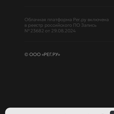
Облачная платформа Рег.ру включена
в реестр российского ПО Запись
№ 23682 от 29.08.2024
© ООО «РЕГ.РУ»