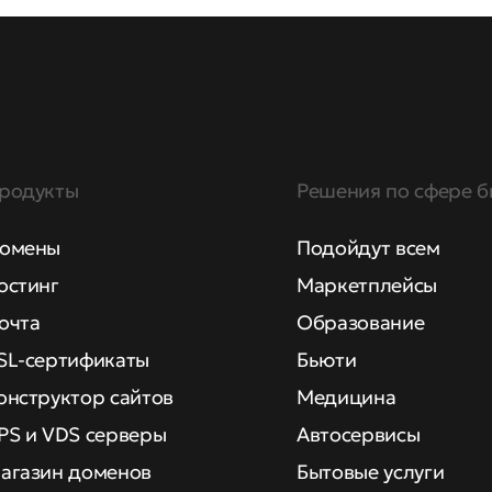
родукты
Решения по сфере б
омены
Подойдут всем
остинг
Маркетплейсы
очта
Образование
SL-сертификаты
Бьюти
онструктор сайтов
Медицина
PS и VDS серверы
Автосервисы
агазин доменов
Бытовые услуги