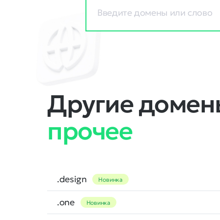
Другие домены
прочее
.design
Новинка
.one
Новинка