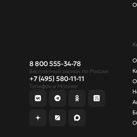
О
К
О
8 800 555-34-78
К
Бесплатный звонок по России
+7 (495) 580-11-11
О
Телефон в Москве
Н
А
Б
О