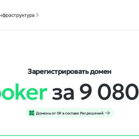
нфраструктура
Зарегистрировать домен
poker
за 9 08
Домены от 0₽ в составе Рег.решений