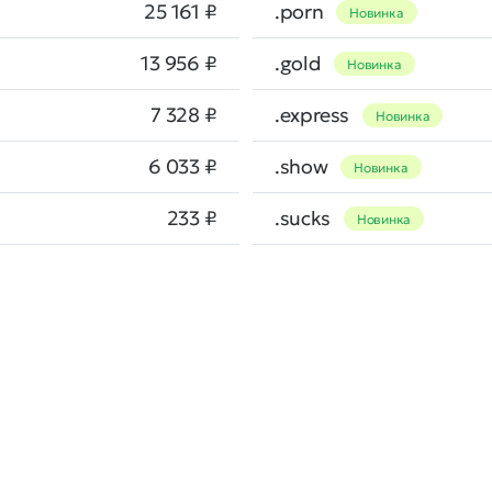
25 161 ₽
.porn
Новинка
13 956 ₽
.gold
Новинка
7 328 ₽
.express
Новинка
6 033 ₽
.show
Новинка
233 ₽
.sucks
Новинка