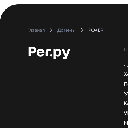
Главная
Домены
POKER
П
Д
Х
П
S
К
V
М