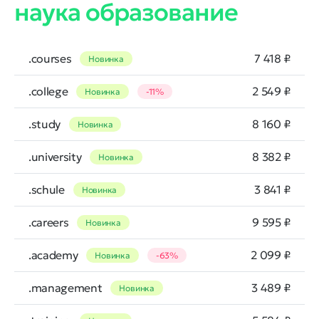
наука образование
.courses
7 418 ₽
Новинка
.college
2 549 ₽
Новинка
-11%
.study
8 160 ₽
Новинка
.university
8 382 ₽
Новинка
.schule
3 841 ₽
Новинка
.careers
9 595 ₽
Новинка
.academy
2 099 ₽
Новинка
-63%
.management
3 489 ₽
Новинка