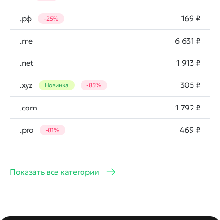
.рф
169 ₽
-25%
.me
6 631 ₽
.net
1 913 ₽
.xyz
305 ₽
Новинка
-85%
.com
1 792 ₽
.pro
469 ₽
-81%
Показать все категории