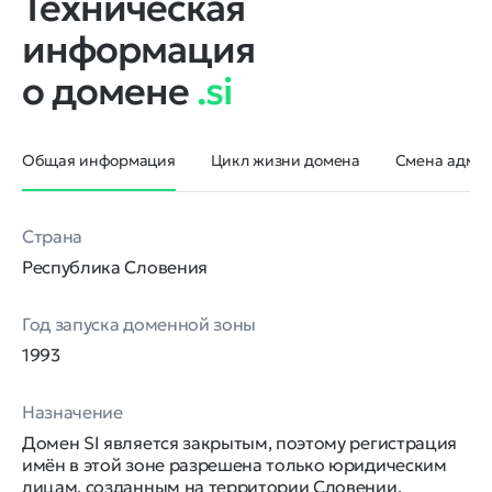
Техническая
информация
о домене
.si
Общая информация
Цикл жизни домена
Смена админ
Страна
Республика Словения
Год запуска доменной зоны
1993
Назначение
Домен SI является закрытым, поэтому регистрация
имён в этой зоне разрешена только юридическим
лицам, созданным на территории Словении.