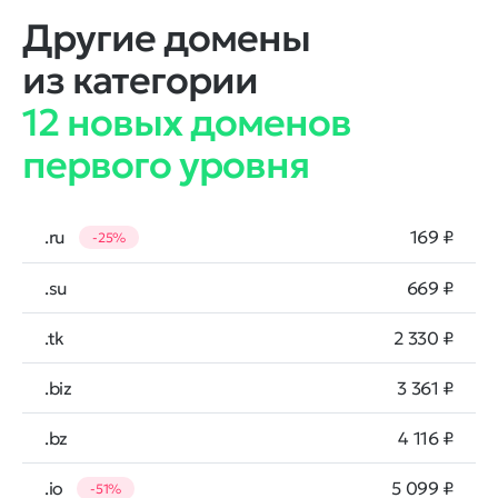
Другие домены
из категории
12 новых доменов
первого уровня
.ru
169 ₽
-25%
.su
669 ₽
.tk
2 330 ₽
.biz
3 361 ₽
.bz
4 116 ₽
.io
5 099 ₽
-51%