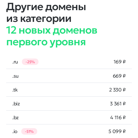
Другие домены
из категории
12 новых доменов
первого уровня
.ru
169 ₽
-25%
.su
669 ₽
.tk
2 330 ₽
.biz
3 361 ₽
.bz
4 116 ₽
.io
5 099 ₽
-51%