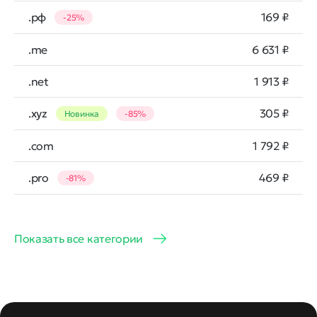
.рф
169 ₽
-25%
.me
6 631 ₽
.net
1 913 ₽
.xyz
305 ₽
Новинка
-85%
.com
1 792 ₽
.pro
469 ₽
-81%
Показать все категории