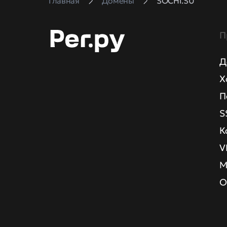
Главная
Домены
SOCHI.SU
П
Д
Х
П
S
К
V
М
О