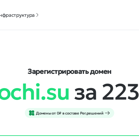
нфраструктура
Зарегистрировать домен
sochi.su
за 22
Домены от 0₽ в составе Рег.решений