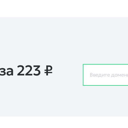
за 223
₽