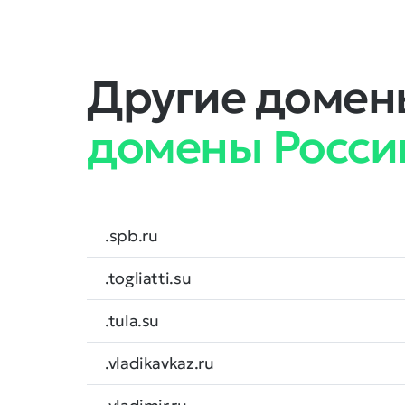
Другие домены
домены Росси
.spb.ru
.togliatti.su
.tula.su
.vladikavkaz.ru