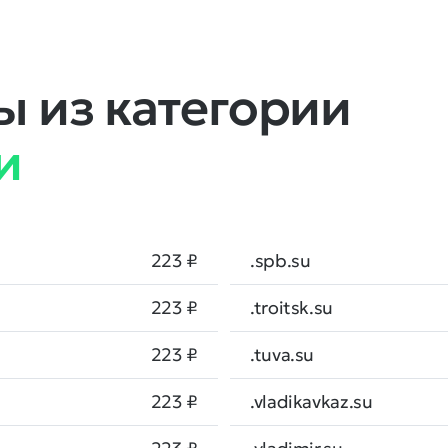
 из категории
и
223 ₽
.spb.su
223 ₽
.troitsk.su
223 ₽
.tuva.su
223 ₽
.vladikavkaz.su