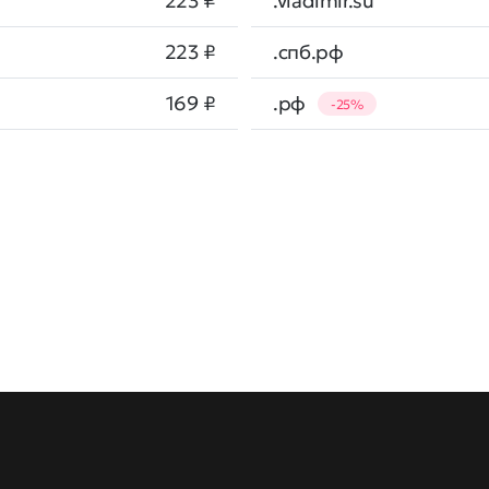
223 ₽
.vladimir.su
223 ₽
.спб.рф
169 ₽
.рф
-25%