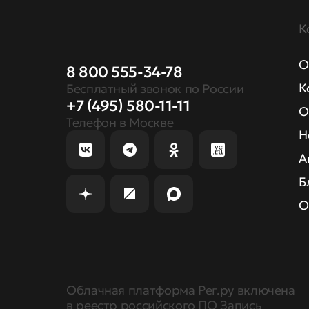
К
О
8 800 555-34-78
К
Бесплатный звонок по России
+7 (495) 580-11-11
О
Телефон в Москве
Н
А
Б
О
Облачная платформа Рег.ру включена
в реестр российского ПО Запись