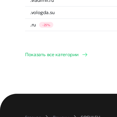
.vladimir.ru
.vologda.su
.ru
-25%
Показать все категории