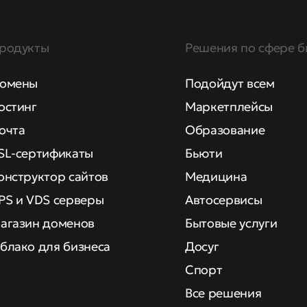
родукты
Решения по сфере б
омены
Подойдут всем
остинг
Маркетплейсы
очта
Образование
SL-сертификаты
Бьюти
онструктор сайтов
Медицина
PS и VDS серверы
Автосервисы
агазин доменов
Бытовые услуги
блако для бизнеса
Досуг
Спорт
Все решения