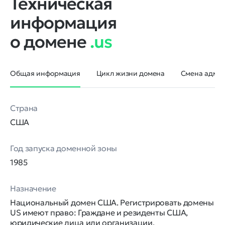
Техническая
информация
о домене
.us
Общая информация
Цикл жизни домена
Смена админ
Страна
США
Год запуска доменной зоны
1985
Назначение
Национальный домен США. Регистрировать домены
US имеют право: Граждане и резиденты США,
юридические лица или организации,