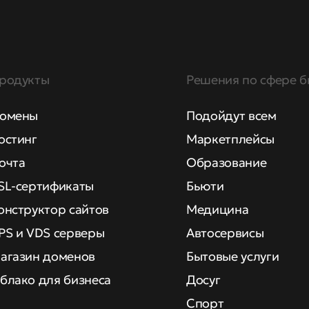
родукты
Решения по сфере б
омены
Подойдут всем
остинг
Маркетплейсы
очта
Образование
SL-сертификаты
Бьюти
онструктор сайтов
Медицина
PS и VDS серверы
Автосервисы
агазин доменов
Бытовые услуги
блако для бизнеса
Досуг
Спорт