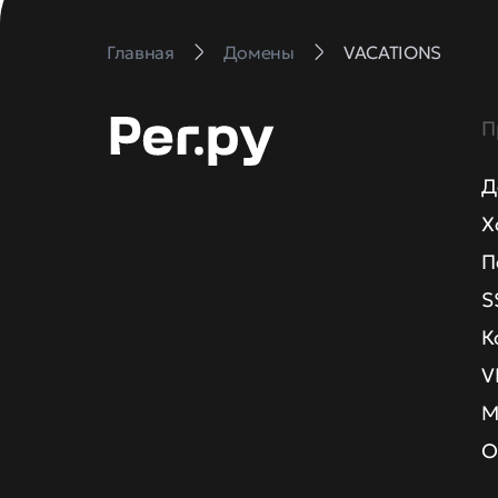
Главная
Домены
VACATIONS
П
Д
Х
П
S
К
V
М
О