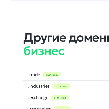
Другие домены
бизнес
.trade
Новинка
.industries
Новинка
.exchange
Новинка
.consulting