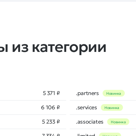
 из категории
5 371 ₽
.partners
Новинка
6 106 ₽
.services
Новинка
5 233 ₽
.associates
Новинка
7 334 ₽
.limited