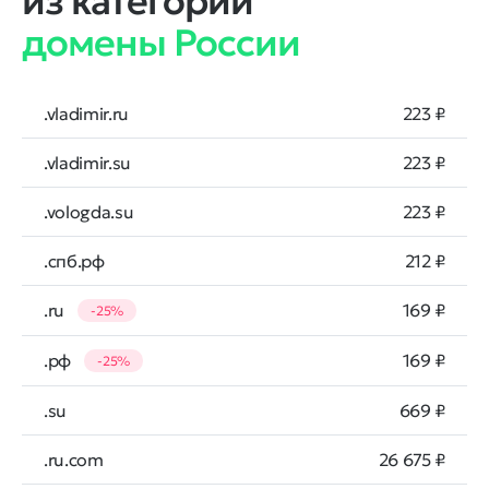
из категории
домены России
.vladimir.ru
223 ₽
.vladimir.su
223 ₽
.vologda.su
223 ₽
.спб.рф
212 ₽
.ru
169 ₽
-25%
.рф
169 ₽
-25%
.su
669 ₽
.ru.com
26 675 ₽