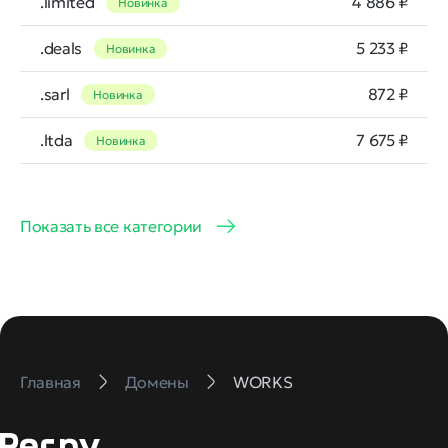
.limited
4 886 ₽
Новинка
.deals
5 233 ₽
Новинка
.sarl
872 ₽
Новинка
.ltda
7 675 ₽
Новинка
Показать все категории
Главная
Домены
WORKS