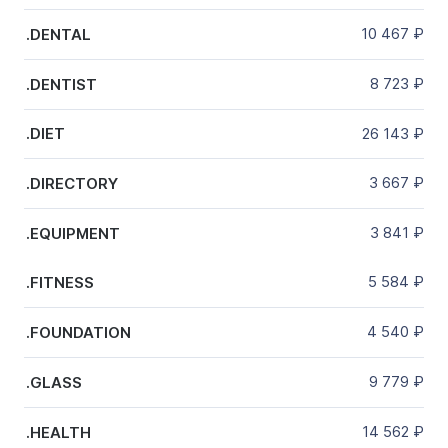
10 467
₽
.DENTAL
8 723
₽
.DENTIST
26 143
₽
.DIET
3 667
₽
.DIRECTORY
3 841
₽
.EQUIPMENT
5 584
₽
.FITNESS
4 540
₽
.FOUNDATION
9 779
₽
.GLASS
14 562
₽
.HEALTH