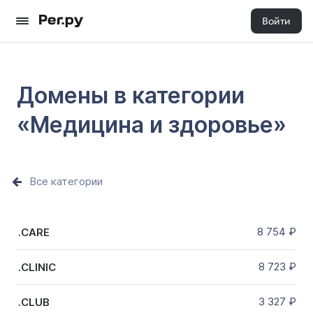
Войти
Домены в категории
«Медицина и здоровье»
Все категории
8 754
₽
.CARE
8 723
₽
.CLINIC
3 327
₽
.CLUB