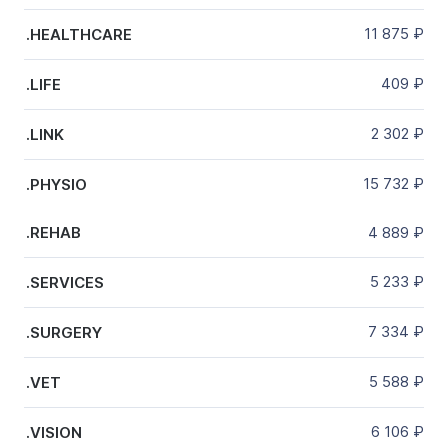
11 875
₽
.HEALTHCARE
409
₽
.LIFE
2 302
₽
.LINK
15 732
₽
.PHYSIO
4 889
₽
.REHAB
5 233
₽
.SERVICES
7 334
₽
.SURGERY
5 588
₽
.VET
6 106
₽
.VISION