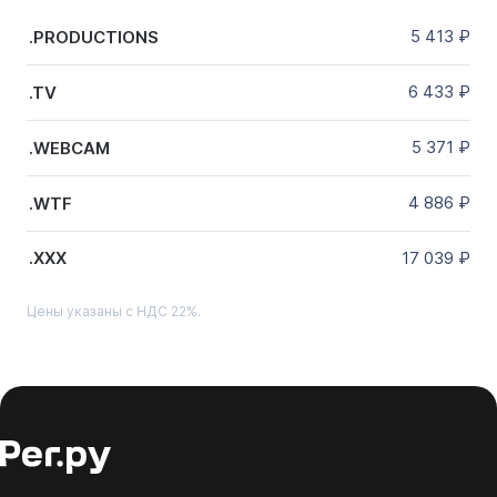
5 413
₽
.PRODUCTIONS
6 433
₽
.TV
5 371
₽
.WEBCAM
4 886
₽
.WTF
17 039
₽
.XXX
Цены указаны с НДС 22%.