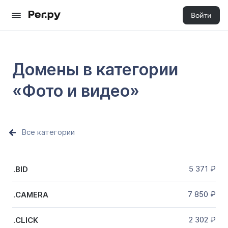
Войти
Домены в категории
«Фото и видео»
Все категории
5 371
₽
.BID
7 850
₽
.CAMERA
2 302
₽
.CLICK