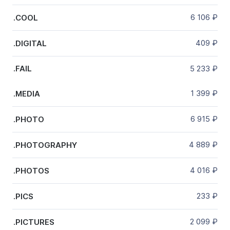
6 106
₽
.COOL
409
₽
.DIGITAL
5 233
₽
.FAIL
1 399
₽
.MEDIA
6 915
₽
.PHOTO
4 889
₽
.PHOTOGRAPHY
4 016
₽
.PHOTOS
233
₽
.PICS
2 099
₽
.PICTURES