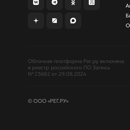
А
Б
О
Облачная платформа Рег.ру включена
в реестр российского ПО Запись
№ 23682 от 29.08.2024
© ООО «РЕГ.РУ»