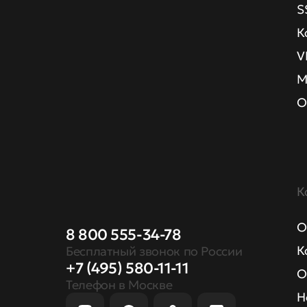
S
К
V
М
О
К
О
8 800 555-34-78
К
Бесплатный звонок по России
+7 (495) 580-11-11
О
Телефон в Москве
Н