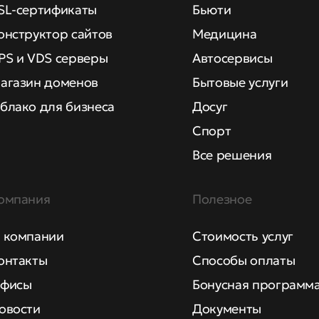
SL-сертификаты
Бьюти
онструктор сайтов
Медицина
PS и VDS серверы
Автосервисы
агазин доменов
Бытовые услуги
блако для бизнеса
Досуг
Спорт
Все решения
омпания
Полезное
 компании
Стоимость услуг
онтакты
Способы оплаты
фисы
Бонусная программ
овости
Документы