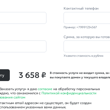
Контактный телефон
Пример: +79991234567
l
Сумма, за которую вы гото
Укажите стоимость в рублях
3 658 ₽
В стоимость услуги не входит сумма, за
угу
вы покупаете домен у текущего владел
аказать услугу» я даю
согласие
на обработку персональных
ждаю, что ознакомился с
Политикой конфиденциальности
зования сайтом
нтактным email адресом не существует, он будет создан
использованием указанных вами данных.