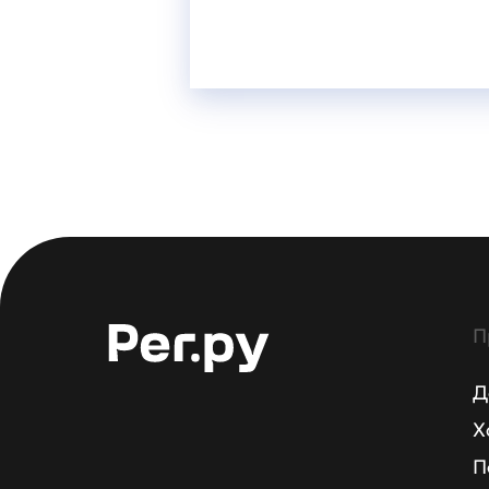
П
Д
Х
П