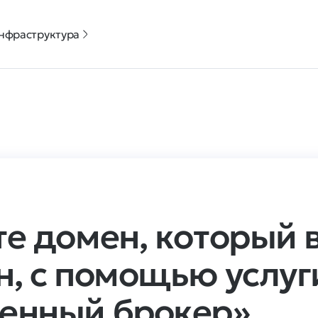
нфраструктура
те домен, который 
н, с помощью услуг
енный брокер»