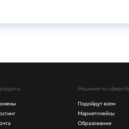
родукты
Решения по сфере б
омены
Подойдут всем
остинг
Маркетплейсы
очта
Образование