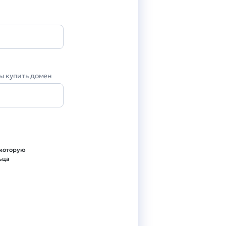
вы купить домен
 которую
ьца