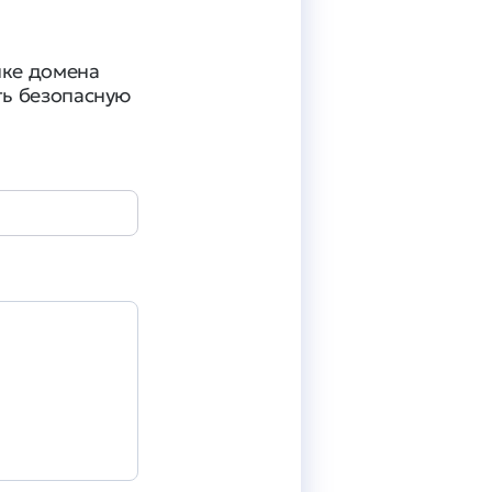
пке домена
ть безопасную