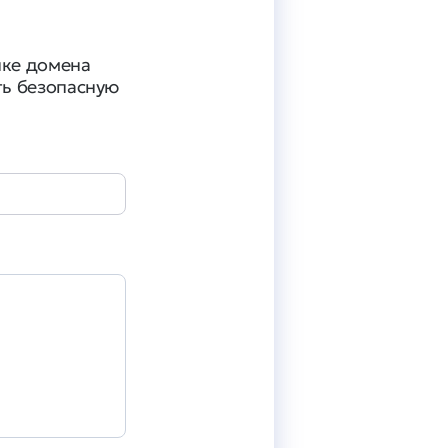
пке домена
ть безопасную