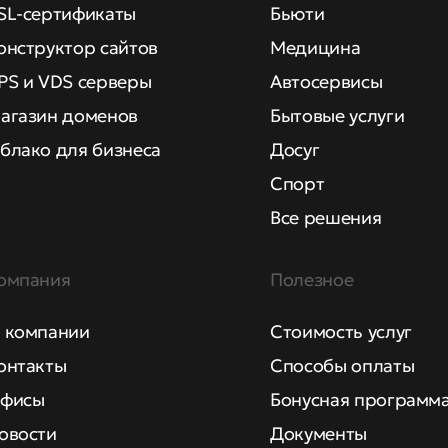
SL-сертификаты
Бьюти
онструктор сайтов
Медицина
PS и VDS серверы
Автосервисы
агазин доменов
Бытовые услуги
блако для бизнеса
Досуг
Спорт
Все решения
омпания
Полезное
 компании
Стоимость услуг
онтакты
Способы оплаты
фисы
Бонусная программ
овости
Документы