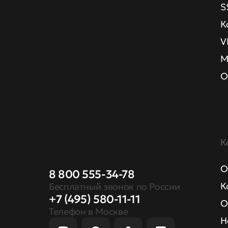
S
К
V
М
О
К
О
8 800 555-34-78
К
Бесплатный звонок по России
+7 (495) 580-11-11
О
Телефон в Москве
Н