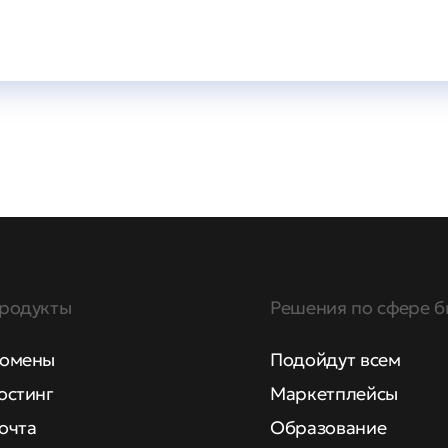
родукты
Решения по сфере б
омены
Подойдут всем
остинг
Маркетплейсы
очта
Образование