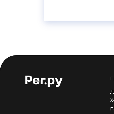
П
Д
Х
П