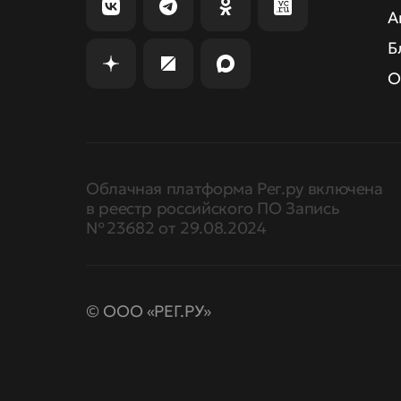
А
Б
О
Облачная платформа Рег.ру включена
в реестр российского ПО Запись
№ 23682 от 29.08.2024
© ООО «РЕГ.РУ»