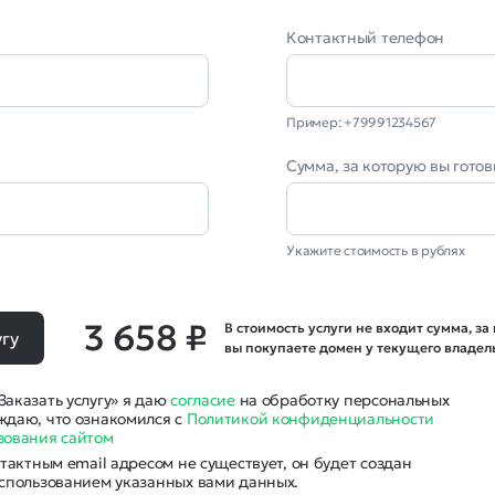
Контактный телефон
Пример: +79991234567
l
Сумма, за которую вы гото
Укажите стоимость в рублях
3 658 ₽
В стоимость услуги не входит сумма, за
угу
вы покупаете домен у текущего владел
аказать услугу» я даю
согласие
на обработку персональных
ждаю, что ознакомился с
Политикой конфиденциальности
зования сайтом
нтактным email адресом не существует, он будет создан
использованием указанных вами данных.