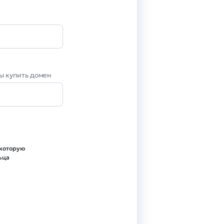
вы купить домен
 которую
ьца