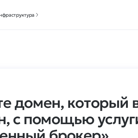
нфраструктура
те домен, который 
н, с помощью услуг
енный брокер»