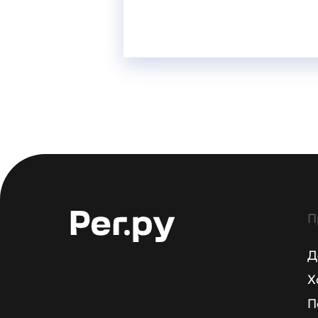
П
Д
Х
П