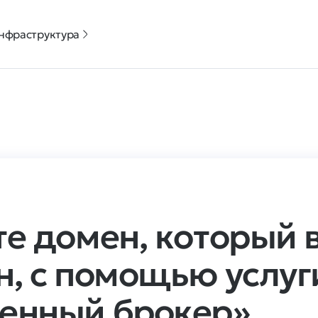
нфраструктура
те домен, который 
н, с помощью услуг
енный брокер»