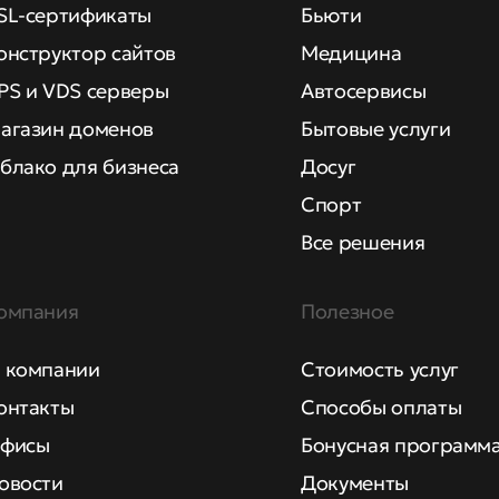
SL-сертификаты
Бьюти
онструктор сайтов
Медицина
PS и VDS серверы
Автосервисы
агазин доменов
Бытовые услуги
блако для бизнеса
Досуг
Спорт
Все решения
омпания
Полезное
 компании
Стоимость услуг
онтакты
Способы оплаты
фисы
Бонусная программ
овости
Документы