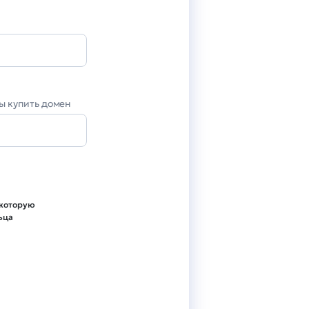
вы купить домен
 которую
ьца