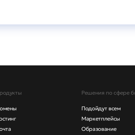
родукты
Решения по сфере б
омены
Подойдут всем
остинг
Маркетплейсы
очта
Образование