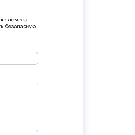
пке домена
ть безопасную