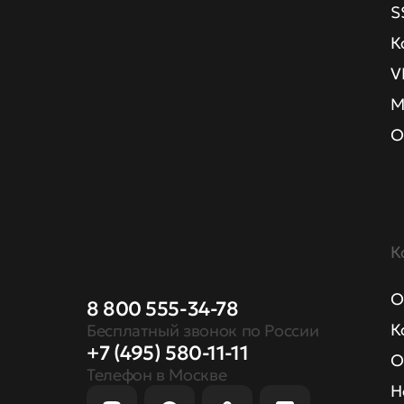
S
К
V
М
О
К
О
8 800 555-34-78
К
Бесплатный звонок по России
+7 (495) 580-11-11
О
Телефон в Москве
Н