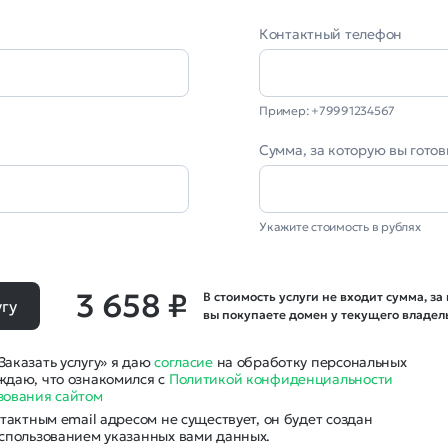
Контактный телефон
Пример: +79991234567
l
Сумма, за которую вы гото
Укажите стоимость в рублях
3 658 ₽
В стоимость услуги не входит сумма, за
угу
вы покупаете домен у текущего владел
аказать услугу» я даю
согласие
на обработку персональных
ждаю, что ознакомился с
Политикой конфиденциальности
зования сайтом
нтактным email адресом не существует, он будет создан
использованием указанных вами данных.