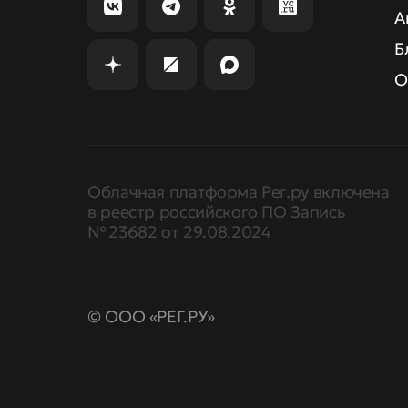
А
Б
О
Облачная платформа Рег.ру включена
в реестр российского ПО Запись
№ 23682 от 29.08.2024
© ООО «РЕГ.РУ»