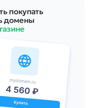
ь покупать
ь домены
газине