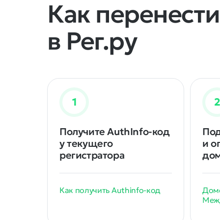
Как перенест
в Рег.ру
Получите AuthInfo-код
Под
у текущего
и о
регистратора
до
Как получить Authinfo-код
Доме
Меж