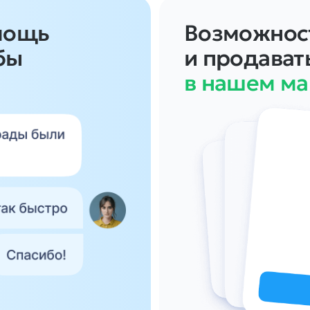
мощь
Возможност
бы
и продават
в нашем ма