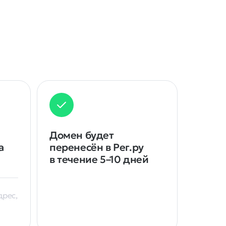
Домен будет
а
перенесён в Рег.ру
в течение 5–10 дней
рес,