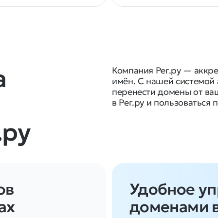
а
Компания Рег.ру — аккр
имён. С нашей системой
перенести домены от ва
в Рег.ру и пользоваться
.ру
ов
Удобное у
ах
доменами 