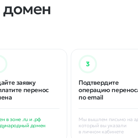
и домен
айте заявку
Подтвердите
платите перенос
операцию перенос
мена
по email
н в зоне .ru и .рф
Мы вышлем письмо на ад
дународный домен
который вы указали
в личном кабинете