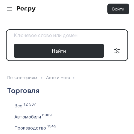
Войти
Найти
По категориям
Авто и мото
Доменные
Дата регистрации
зоны
Торговля
с
Все 35
по
12 507
Все
6809
Автомобили
Выставлен на продажу
1545
Производство
с