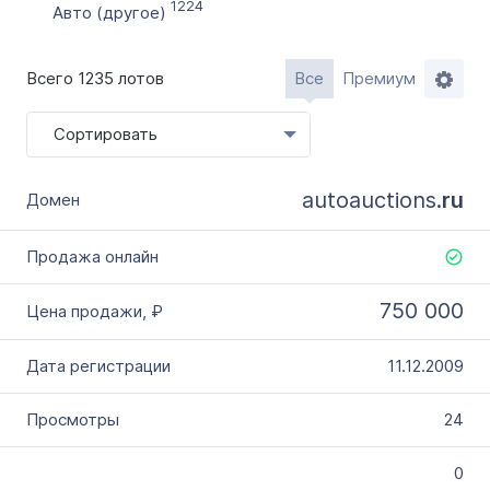
Словарное слово в домене
1224
Авто (другое)
Без дефиса
Без цифр
Всего 1235 лотов
Все
Премиум
Тип продажи
Сортировать
Оформление до 20 дней
Моментально онлайн
autoauctions.
ru
750 000
11.12.2009
24
0