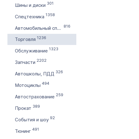
301
Шины и диски
по
1358
Спецтехника
816
Цена домена в ₽
Автомобильный спорт
от
1236
Торговля
1323
Обслуживание
до
2202
Запчасти
Без цены
326
Автошколы, ПДД
Количество символов
494
Мотоциклы
с
259
Автострахование
389
по
Прокат
92
События и шоу
Дополнительные условия
491
Тюнинг