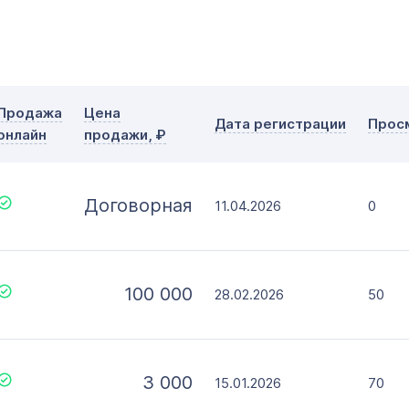
с
по
Дополнительные условия
Словарное слово в домене
Без дефиса
Тип прод
Продажа
Цена
Дата регистрации
Прос
Без цифр
онлайн
продажи, ₽
Офор
Моме
Договорная
11.04.2026
0
100 000
28.02.2026
50
3 000
15.01.2026
70