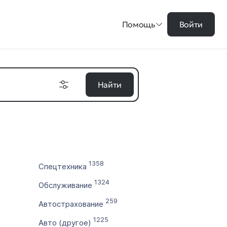
Помощь
Войти
Найти
на в ₽
1358
Спецтехника
цены
1324
Обслуживание
во символов
259
Автострахование
1225
Авто (другое)