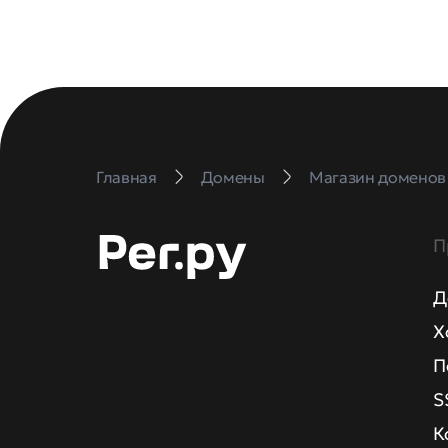
Главная
Домены
Магазин доменов
П
Д
Х
П
S
К