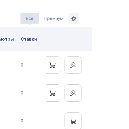
Все
Премиум
ажи
мотры
Ставки
мление до 20 дней
нтально онлайн
0
0
0