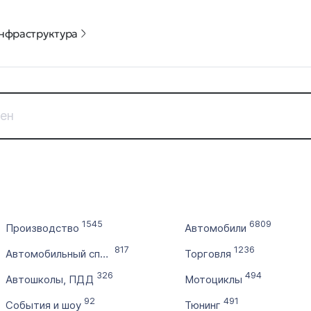
нфраструктура
Дата регистрации
Цена доме
с
от
по
до
1545
6809
Производство
Автомобили
Без 
817
1236
Автомобильный спорт
Торговля
Выставлен на продажу
Количест
326
494
с
Автошколы, ПДД
Мотоциклы
92
491
События и шоу
Тюнинг
по