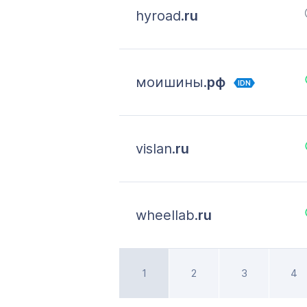
hyroad.
ru
моишины.
рф
IDN
vislan.
ru
wheellab.
ru
1
2
3
4