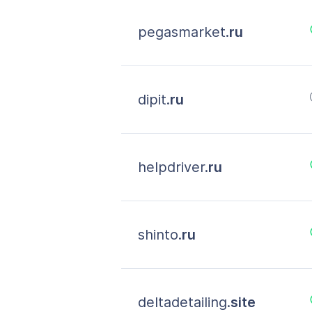
pegasmarket.
ru
dipit.
ru
helpdriver.
ru
shinto.
ru
deltadetailing.
site