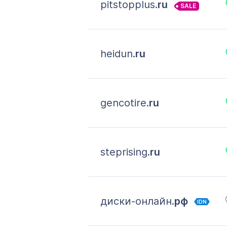
pitstopplus.
ru
SALE
heidun.
ru
gencotire.
ru
steprising.
ru
диски-онлайн.
рф
IDN