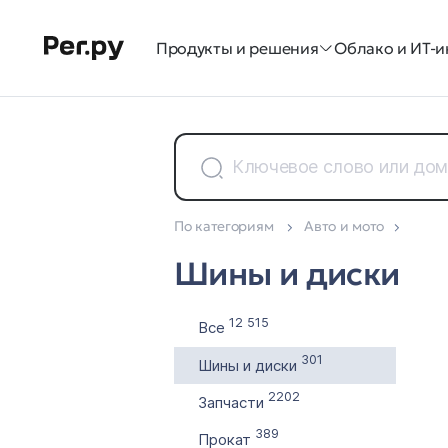
Продукты и решения
Облако и ИТ-и
По категориям
Авто и мото
Доменные зоны
Шины и диски
Все 35
12 515
Все
301
Шины и диски
2202
Запчасти
389
Прокат