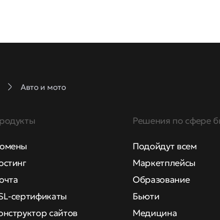
Авто и мото
родукты
Решения по сфере б
омены
Подойдут всем
остинг
Маркетплейсы
очта
Образование
SL-сертификаты
Бьюти
онструктор сайтов
Медицина