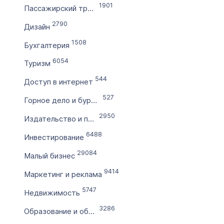
1901
Пассажирский транспорт
по
2790
Дизайн
1508
Цена домена в ₽
Бухгалтерия
от
6054
Туризм
544
Доступ в интернет
до
527
Горное дело и бурение
Без цены
2950
Издательство и полиграфия
Количество символов
6488
Инвестирование
с
29084
Малый бизнес
9414
по
Маркетинг и реклама
5747
Недвижимость
Дополнительные условия
3286
Образование и обучение