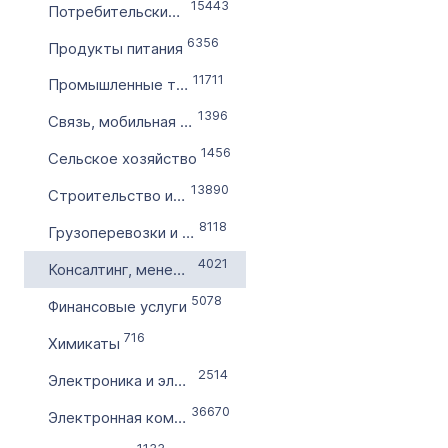
Словарное слово в домене
15443
Потребительские товары и услуги
Без дефиса
6356
Продукты питания
Без цифр
11711
Промышленные товары и услуги
Тип продажи
1396
Связь, мобильная связь
Оформление до 20 дней
1456
Сельское хозяйство
Моментально онлайн
13890
Строительство и эксплуатация
8118
Грузоперевозки и снабжение
4021
Консалтинг, менеджмент
5078
Финансовые услуги
716
Химикаты
2514
Электроника и электричество
36670
Электронная коммерция