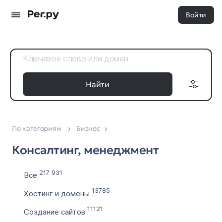
Войти
Найти
По категориям
Бизнес
Доменные
Дата регистрации
зоны
Консалтинг, менеджмент
с
Все 35
по
217 931
Все
13785
Хостинг и домены
Выставлен на продажу
11121
Создание сайтов
с