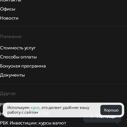
Офисы
Новости
Полезное
Стоимость услуг
Способы оплаты
Бонусная программа
Документы
Другое
РБК: новости России и мира сегодня
Используем
куки
, это делает удобнее вашу
Хорошо
работу с сайтом
Новости компаний РФ
Помощь
РБК Инвестиции: курсы валют