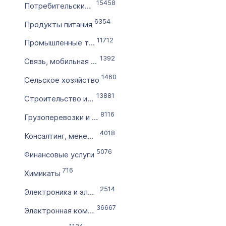
Словарное слово в домене
15458
Потребительские товары и услуги
Без дефиса
6354
Продукты питания
Без цифр
11712
Промышленные товары и услуги
Тип продажи
1392
Связь, мобильная связь
Оформление до 20 дней
1460
Сельское хозяйство
Моментально онлайн
13881
Строительство и эксплуатация
8116
Грузоперевозки и снабжение
4018
Консалтинг, менеджмент
5076
Финансовые услуги
716
Химикаты
2514
Электроника и электричество
36667
Электронная коммерция