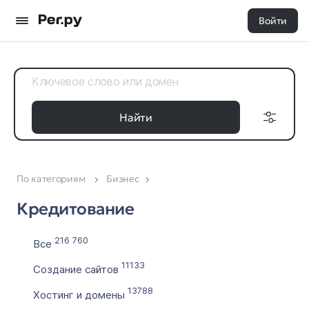
Войти
Найти
По категориям
Бизнес
Доменные
Дата регистрации
зоны
Кредитование
с
Все 35
по
216 760
Все
11133
Создание сайтов
Выставлен на продажу
13788
Хостинг и домены
с