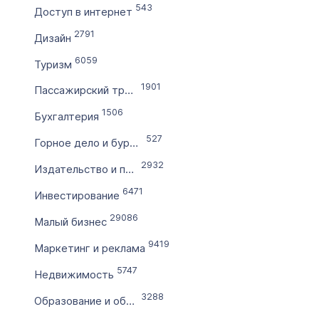
543
Доступ в интернет
по
2791
Дизайн
6059
Цена домена в ₽
Туризм
от
1901
Пассажирский транспорт
1506
Бухгалтерия
до
527
Горное дело и бурение
Без цены
2932
Издательство и полиграфия
Количество символов
6471
Инвестирование
с
29086
Малый бизнес
9419
по
Маркетинг и реклама
5747
Недвижимость
Дополнительные условия
3288
Образование и обучение