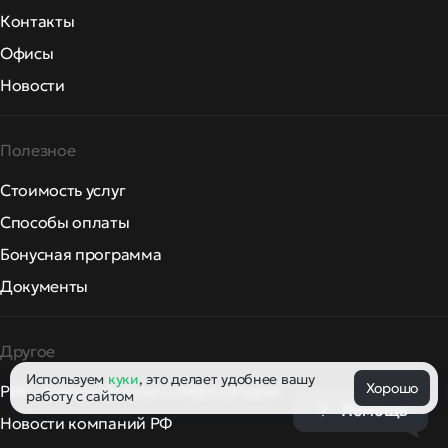
Контакты
Офисы
Новости
Полезное
Стоимость услуг
Способы оплаты
Бонусная программа
Документы
Другое
Используем
куки
, это делает удобнее вашу
Хорошо
РБК: новости России и мира сегодня
работу с сайтом
Помощь
Новости компаний РФ