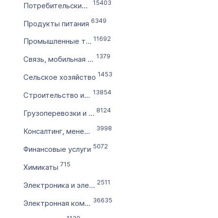
Словарное слово в домене
15403
Потребительские товары и услуги
Без дефиса
6349
Продукты питания
Без цифр
11692
Промышленные товары и услуги
Тип продажи
1379
Связь, мобильная связь
Оформление до 20 дней
1453
Сельское хозяйство
Моментально онлайн
13854
Строительство и эксплуатация
8124
Грузоперевозки и снабжение
3998
Консалтинг, менеджмент
5072
Финансовые услуги
715
Химикаты
2511
Электроника и электричество
36635
Электронная коммерция