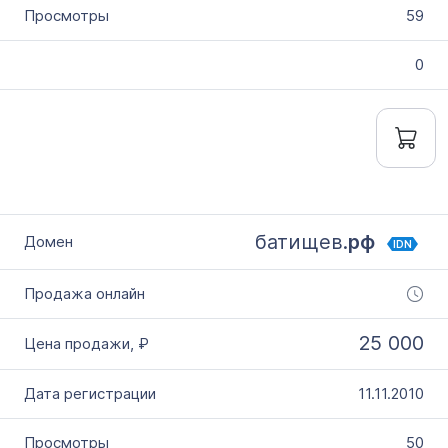
59
0
батищев.
рф
IDN
25 000
11.11.2010
50