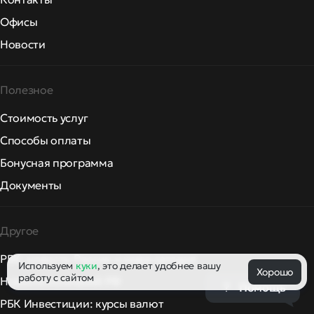
Офисы
Новости
Полезное
Стоимость услуг
Способы оплаты
Бонусная программа
Документы
Другое
РБК: новости России и мира сегодня
Используем
куки
, это делает удобнее вашу
Хорошо
работу с сайтом
Новости компаний РФ
Помощь
РБК Инвестиции: курсы валют