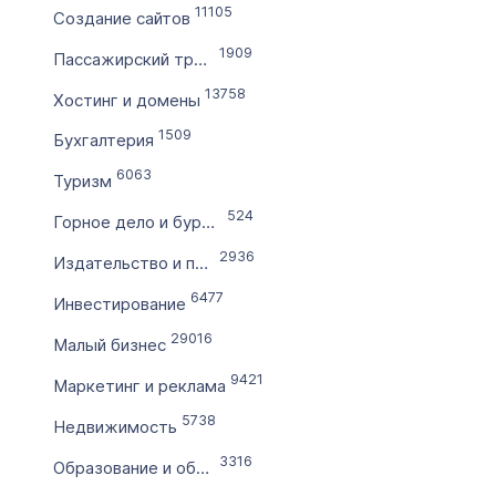
11105
Создание сайтов
по
1909
Пассажирский транспорт
13758
Цена домена в ₽
Хостинг и домены
от
1509
Бухгалтерия
6063
Туризм
до
524
Горное дело и бурение
Без цены
2936
Издательство и полиграфия
Количество символов
6477
Инвестирование
с
29016
Малый бизнес
9421
по
Маркетинг и реклама
5738
Недвижимость
Дополнительные условия
3316
Образование и обучение