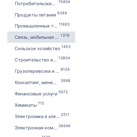
Словарное слово в домене
15404
Потребительские товары и услуги
Без дефиса
6349
Продукты питания
Без цифр
11693
Промышленные товары и услуги
Тип продажи
1378
Связь, мобильная связь
Оформление до 20 дней
1453
Сельское хозяйство
Моментально онлайн
13854
Строительство и эксплуатация
8124
Грузоперевозки и снабжение
3998
Консалтинг, менеджмент
5072
Финансовые услуги
715
Химикаты
2511
Электроника и электричество
36646
Электронная коммерция