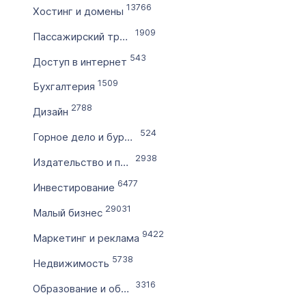
13766
Хостинг и домены
по
1909
Пассажирский транспорт
543
Цена домена в ₽
Доступ в интернет
от
1509
Бухгалтерия
2788
Дизайн
до
524
Горное дело и бурение
Без цены
2938
Издательство и полиграфия
Количество символов
6477
Инвестирование
с
29031
Малый бизнес
9422
по
Маркетинг и реклама
5738
Недвижимость
Дополнительные условия
3316
Образование и обучение