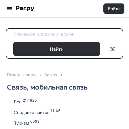
Войти
Найти
По категориям
Бизнес
Доменные
Дата регистрации
зоны
Связь, мобильная связь
с
Все 35
по
217 825
Все
11105
Создание сайтов
Выставлен на продажу
6063
Туризм
с