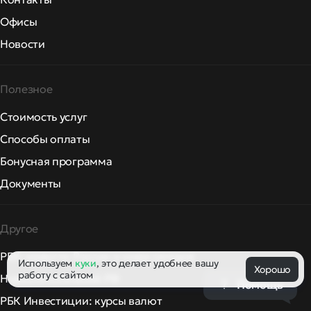
Офисы
Новости
Полезное
Стоимость услуг
Способы оплаты
Бонусная программа
Документы
Другое
РБК: новости России и мира сегодня
Используем
куки
, это делает удобнее вашу
Хорошо
работу с сайтом
Новости компаний РФ
Помощь
РБК Инвестиции: курсы валют