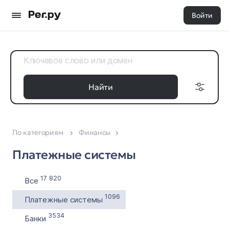
Войти
Найти
По категориям
Финансы
Доменные
Дата регистрации
зоны
Платежные системы
с
Все 35
по
17 820
Все
1096
Платежные системы
Выставлен на продажу
3534
Банки
с