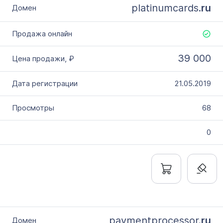
platinumcards.
ru
39 000
21.05.2019
68
0
paymentprocessor.
ru