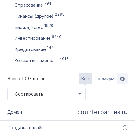
794
Страхование
по
2283
Финансы (другое)
1920
Цена домена в ₽
Биржи, Forex
от
6440
Инвестирование
1479
Кредитование
до
4013
Консалтинг, менеджмент
Без цены
Количество символов
Всего 1097 лотов
Все
Премиум
с
Сортировать
по
counterparties.
ru
Дополнительные условия