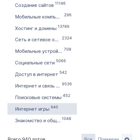
11146
Создание сайтов
по
296
Мобильные компьютеры
13789
Цена домена в ₽
Хостинг и домены
от
2324
Сеть и сетевое оборудование
708
Мобильные устройства, телефония
до
5066
Социальные сети
Без цены
542
Доступ в интернет
Количество символов
9536
Интернет и связь (другое)
с
452
Поисковые системы
940
по
Интернет игры
1048
Знакомство и общение
Дополнительные условия
Всего 940 лотов
Все
Премиум