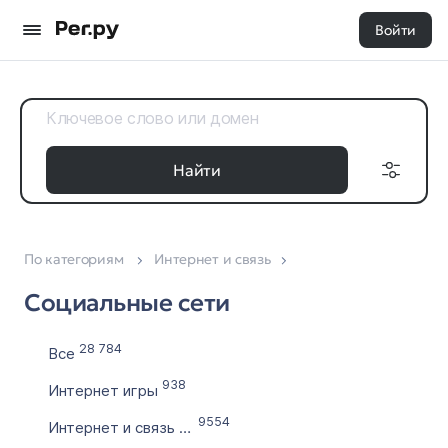
Войти
Найти
По категориям
Интернет и связь
Доменные
Дата регистрации
зоны
Социальные сети
с
Все 35
по
28 784
Все
938
Интернет игры
Выставлен на продажу
9554
Интернет и связь (другое)
с