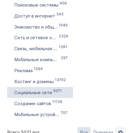
456
Поисковые системы
по
543
Доступ в интернет
1049
Цена домена в ₽
Знакомство и общение
от
2326
Сеть и сетевое оборудование
1391
Связь, мобильная связь
до
297
Мобильные компьютеры
Без цены
1294
Реклама
Количество символов
13792
Хостинг и домены
с
5071
Социальные сети
11136
по
Создание сайтов
707
Мобильные устройства, телефония
Дополнительные условия
Всего 5071 лот
Все
Премиум