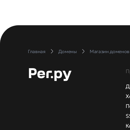
Главная
Домены
Магазин доменов
П
Д
Х
П
S
К