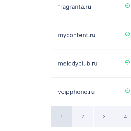
fragranta.
ru
mycontent.
ru
melodyclub.
ru
voipphone.
ru
1
2
3
4