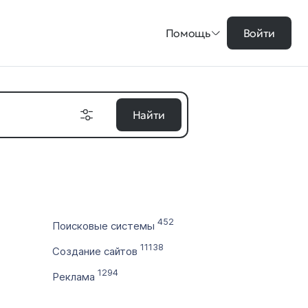
Помощь
Войти
Найти
на в ₽
452
Поисковые системы
цены
11138
Создание сайтов
во символов
1294
Реклама