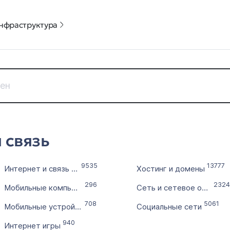
нфраструктура
Дата регистрации
Цена доме
 связь
с
от
по
до
9535
13777
Интернет и связь (другое)
Хостинг и домены
Без 
296
2324
Мобильные компьютеры
Сеть и сетевое оборудование
Выставлен на продажу
Количест
708
5061
с
Мобильные устройства, телефония
Социальные сети
940
Интернет игры
по