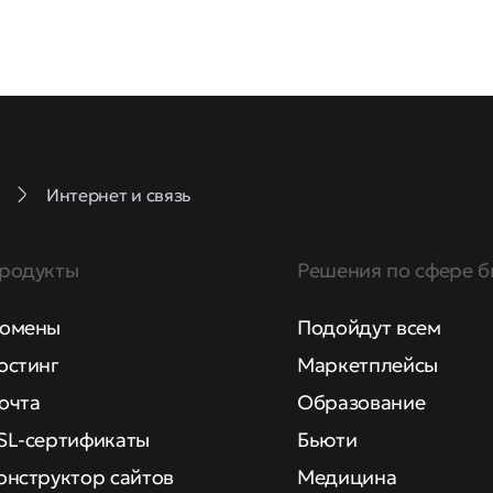
Интернет и связь
родукты
Решения по сфере б
омены
Подойдут всем
остинг
Маркетплейсы
очта
Образование
SL-сертификаты
Бьюти
онструктор сайтов
Медицина