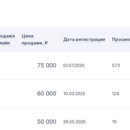
с
по
Дополнительные условия
Словарное слово в домене
Без дефиса
Тип прод
одажа
Цена
Дата регистрации
Просмо
Без цифр
лайн
продажи, ₽
Офор
Моме
75 000
01.07.2020
573
60 000
10.03.2022
124
50 000
29.05.2026
10