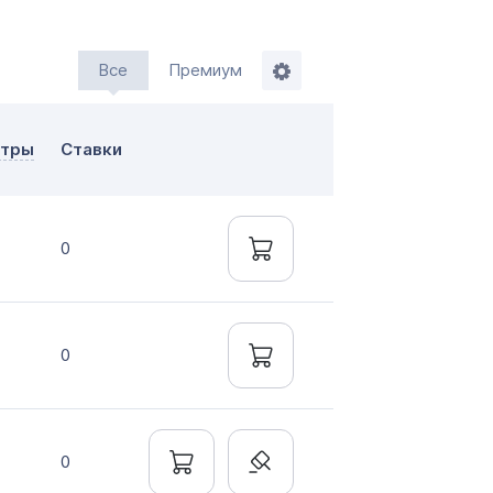
Все
Премиум
ажи
тры
Ставки
мление до 20 дней
нтально онлайн
0
0
0