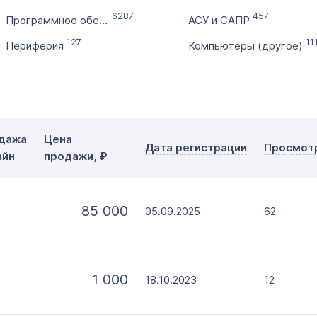
с
6287
457
Программное обеспечение
АСУ и САПР
по
Дополнительные условия
127
11
Периферия
Компьютеры (другое)
Словарное слово в домене
Без дефиса
Тип прод
Без цифр
Офор
Моме
дажа
Цена
Дата регистрации
Просмот
айн
продажи, ₽
85 000
05.09.2025
62
1 000
18.10.2023
12