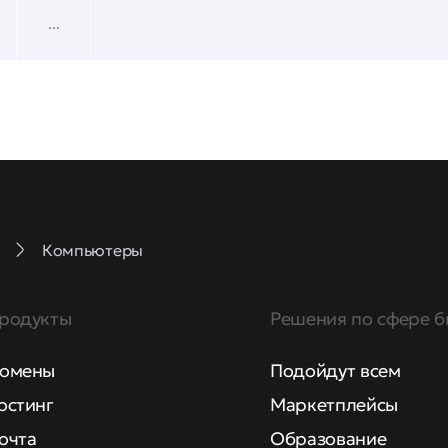
...
Компьютеры
родукты
Решения по сфере б
омены
Подойдут всем
остинг
Маркетплейсы
очта
Образование