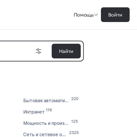
Помощь
Войти
Найти
на в ₽
220
Бытовая автоматизация
цены
116
Интранет
во символов
125
Мощность и производительность
2325
Сеть и сетевое оборудование