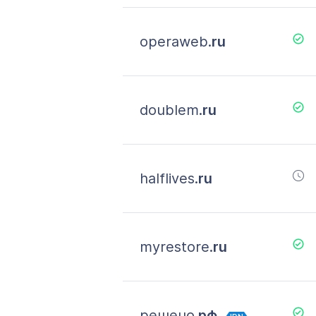
operaweb.
ru
doublem.
ru
halflives.
ru
myrestore.
ru
решено.
рф