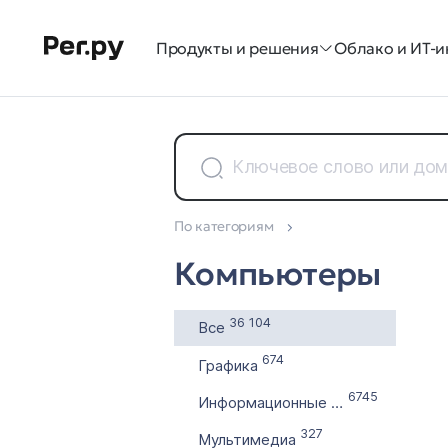
Продукты и решения
Облако и ИТ-и
По категориям
Доменные зоны
Компьютеры
Все 35
36 104
Все
674
Графика
6745
Информационные технологии
327
Мультимедиа