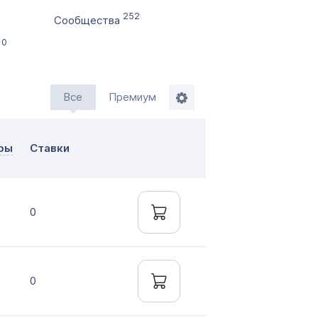
252
Сообщества
10
ажи
Все
Премиум
мление до 20 дней
нтально онлайн
ры
Ставки
0
0