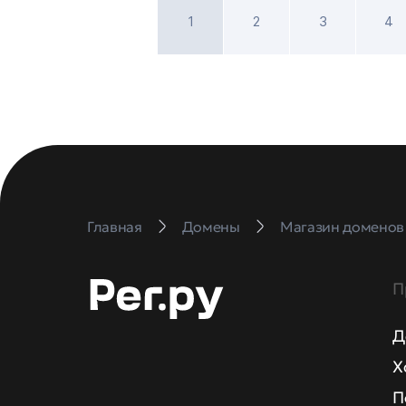
1
2
3
4
Главная
Домены
Магазин доменов
П
Д
Х
П