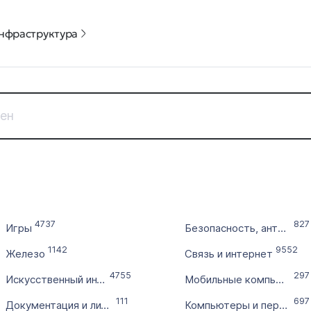
нфраструктура
Дата регистрации
Цена доме
с
от
по
до
4737
827
Игры
Безопасность, антивирусы
Без 
1142
9552
Железо
Связь и интернет
Выставлен на продажу
Количест
4755
297
с
Искусственный интеллект
Мобильные компьютеры
111
697
Документация и литература
Компьютеры и периферия
по