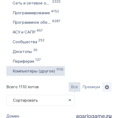
Словарное слово в домене
2325
Сеть и сетевое оборудование
Без дефиса
4152
Программирование
Без цифр
6287
Программное обеспечение
Тип продажи
457
АСУ и САПР
Оформление до 20 дней
252
Сообщества
Моментально онлайн
30
Десктопы
127
Периферия
1110
Компьютеры (другое)
Всего 1110 лотов
Все
Премиум
Сортировать
agariogame.
ru