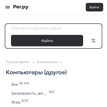
Войти
Найти
По категориям
Компьютеры
Доменные
Дата регистрации
зоны
Компьютеры (другое)
с
Все 35
по
36 104
Все
827
Безопасность, антивирусы
Выставлен на продажу
4737
Игры
с