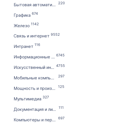
220
Бытовая автоматизация
по
674
Графика
1142
Цена домена в ₽
Железо
от
9552
Связь и интернет
116
Интранет
до
6745
Информационные технологии
Без цены
4755
Искусственный интеллект
Количество символов
297
Мобильные компьютеры
с
125
Мощность и производительность
327
по
Мультимедиа
111
Документация и литература
Дополнительные условия
697
Компьютеры и периферия