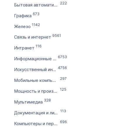
222
Бытовая автоматизация
по
673
Графика
1142
Цена домена в ₽
Железо
от
9561
Связь и интернет
116
Интранет
до
6753
Информационные технологии
Без цены
4756
Искусственный интеллект
Количество символов
297
Мобильные компьютеры
с
125
Мощность и производительность
328
по
Мультимедиа
113
Документация и литература
Дополнительные условия
696
Компьютеры и периферия