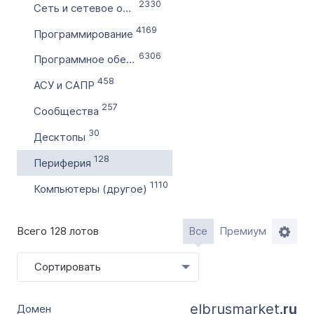
Словарное слово в домене
2330
Сеть и сетевое оборудование
Без дефиса
4169
Программирование
Без цифр
6306
Программное обеспечение
Тип продажи
458
АСУ и САПР
Оформление до 20 дней
257
Сообщества
Моментально онлайн
30
Десктопы
128
Периферия
1110
Компьютеры (другое)
Всего 128 лотов
Все
Премиум
Сортировать
elbrusmarket.
ru