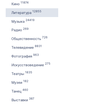
11874
Кино
по
12855
Литература
24419
Цена домена в ₽
Музыка
от
269
Радио
726
Общественность
до
8831
Телевидение
Без цены
963
Фотография
Количество символов
275
Искусствоведение
с
1835
Театры
182
по
Музеи
460
Танец
Дополнительные условия
387
Выставки