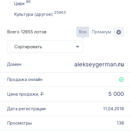
Словарное слово в домене
86
Цирк
Без дефиса
25963
Культура (другое)
Без цифр
Тип продажи
Всего 12855 лотов
Все
Премиум
Оформление до 20 дней
Сортировать
Моментально онлайн
alekseygerman.
ru
5 000
11.04.2018
138