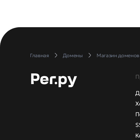
Главная
Домены
Магазин доменов
П
Д
Х
П
S
К