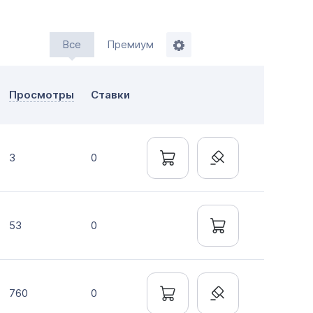
Все
Премиум
ажи
Просмотры
Ставки
мление до 20 дней
нтально онлайн
3
0
53
0
760
0