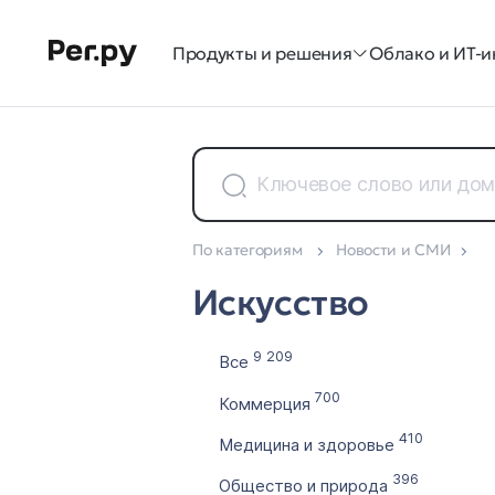
Продукты и решения
Облако и ИТ-и
По категориям
Новости и СМИ
Доменные зоны
Искусство
Все 35
9 209
Все
700
Коммерция
410
Медицина и здоровье
396
Общество и природа