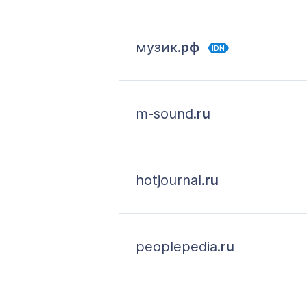
музик.
рф
IDN
m-sound.
ru
hotjournal.
ru
peoplepedia.
ru