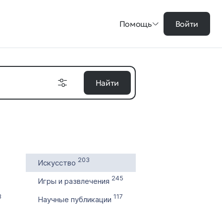
Помощь
Войти
Найти
на в ₽
203
Искусство
цены
245
Игры и развлечения
во символов
3
117
Научные публикации