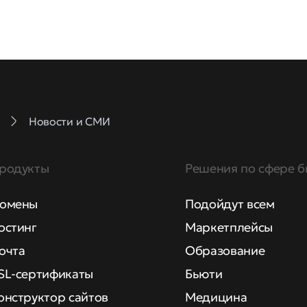
Новости и СМИ
родукты
Решения по сфере б
омены
Подойдут всем
остинг
Маркетплейсы
очта
Образование
SL-сертификаты
Бьюти
онструктор сайтов
Медицина