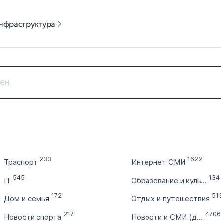
нфраструктура
Дата регистрации
Цена доме
с
от
по
до
233
1622
Траспорт
Интернет СМИ
Без 
545
134
IT
Образование и культура
Выставлен на продажу
Количест
172
51
с
Дом и семья
Отдых и путешествия
217
4706
Новости спорта
Новости и СМИ (другое)
по