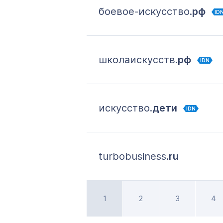
боевое-искусство.
рф
ID
школаискусств.
рф
IDN
искусство.
дети
IDN
turbobusiness.
ru
1
2
3
4