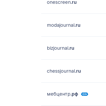
onescreen.
ru
modajournal.
ru
bizjournal.
ru
chessjournal.
ru
мебцентр.
рф
IDN