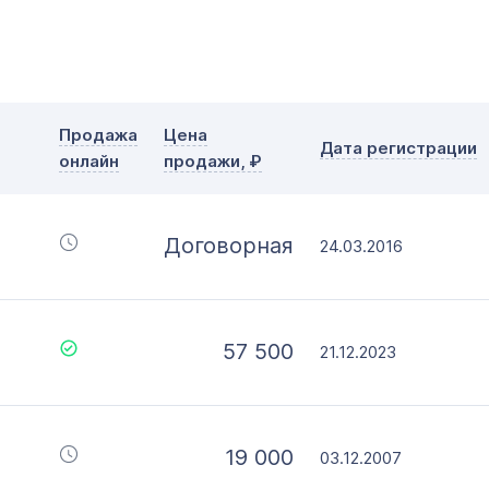
с
по
Дополнительные условия
Словарное слово в домене
Без дефиса
Тип прод
Продажа
Цена
Дата регистрации
Без цифр
онлайн
продажи, ₽
Офор
Моме
Договорная
24.03.2016
57 500
21.12.2023
19 000
03.12.2007