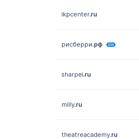
ikpcenter.
ru
рисберри.
рф
IDN
sharpei.
ru
milly.
ru
theatreacademy.
ru