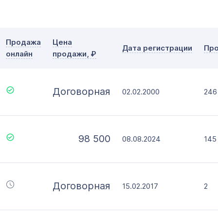
с
по
Дополнительные условия
Словарное слово в домене
Продажа
Цена
Дата регистрации
Пр
онлайн
продажи, ₽
Без дефиса
Тип прод
Без цифр
Офор
Договорная
Моме
02.02.2000
246
98 500
08.08.2024
145
Договорная
15.02.2017
2