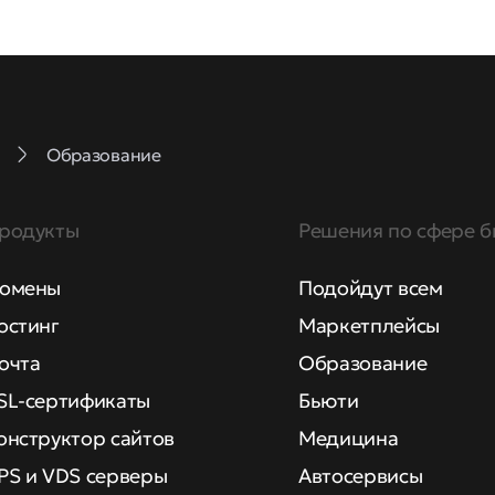
Образование
родукты
Решения по сфере б
омены
Подойдут всем
остинг
Маркетплейсы
очта
Образование
SL-сертификаты
Бьюти
онструктор сайтов
Медицина
PS и VDS серверы
Автосервисы