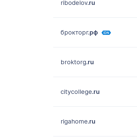
ribodelov.
ru
брокторг.
рф
IDN
broktorg.
ru
citycollege.
ru
rigahome.
ru