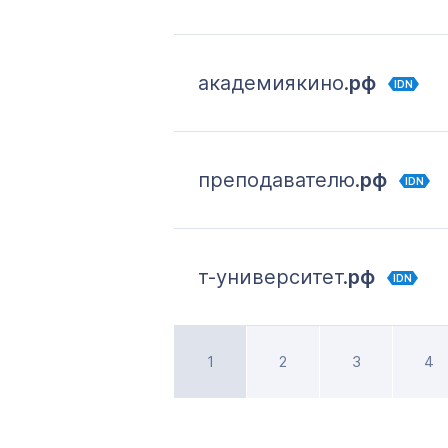
академиякино.
рф
IDN
преподавателю.
рф
IDN
т-университет.
рф
IDN
1
2
3
4