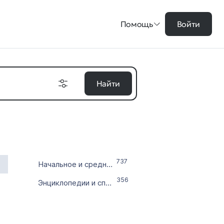
Помощь
Войти
Найти
на в ₽
737
Начальное и среднее образование
цены
356
Энциклопедии и справочники
во символов