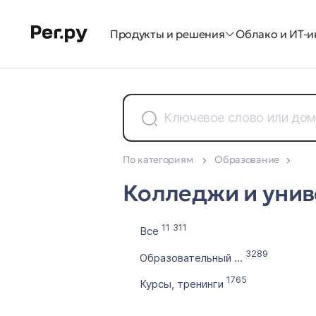
Продукты и решения
Облако и ИТ-и
По категориям
Образование
Доменные зоны
Колледжи и унив
Все 35
11 311
Все
3289
Образовательный бизнес
1765
Курсы, тренинги