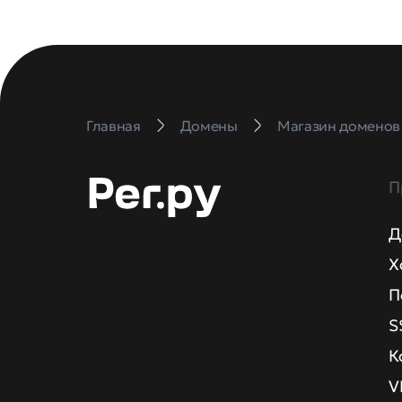
Главная
Домены
Магазин доменов
П
Д
Х
П
S
К
V