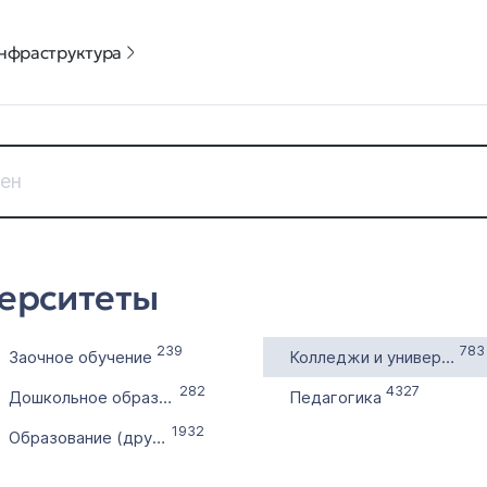
нфраструктура
Дата регистрации
Цена доме
ерситеты
с
от
по
до
239
783
Заочное обучение
Колледжи и университеты
Без 
282
4327
Дошкольное образование
Педагогика
Выставлен на продажу
Количест
1932
с
Образование (другое)
по