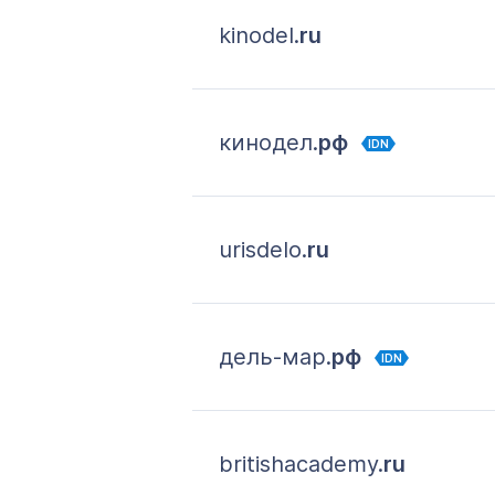
kinodel.
ru
кинодел.
рф
IDN
urisdelo.
ru
дель-мар.
рф
IDN
britishacademy.
ru