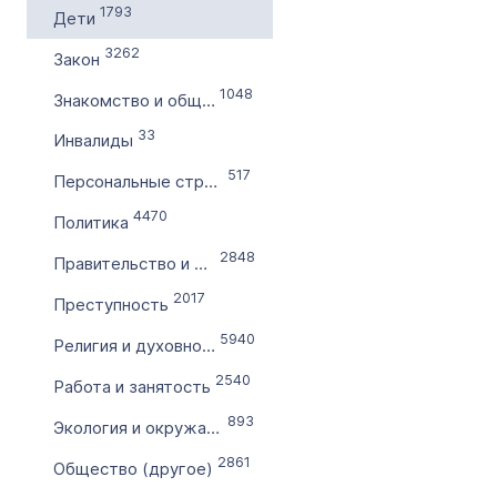
1793
Дети
по
3262
Закон
1048
Цена домена в ₽
Знакомство и общение
от
33
Инвалиды
517
Персональные страницы
до
4470
Политика
Без цены
2848
Правительство и власть
Количество символов
2017
Преступность
с
5940
Религия и духовность
2540
по
Работа и занятость
893
Экология и окружающая среда
Дополнительные условия
2861
Общество (другое)