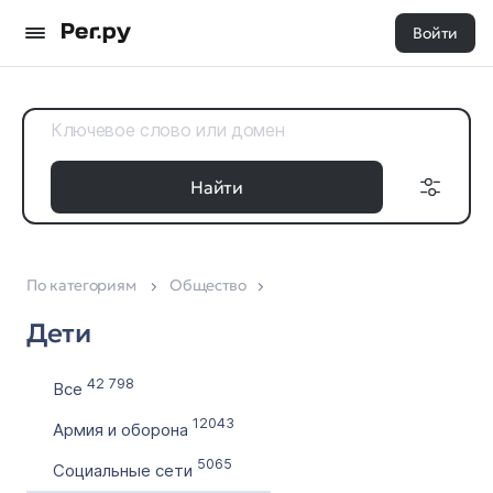
Войти
Найти
По категориям
Общество
Доменные
Дата регистрации
зоны
Дети
с
Все 35
по
42 798
Все
12043
Армия и оборона
Выставлен на продажу
5065
Социальные сети
с