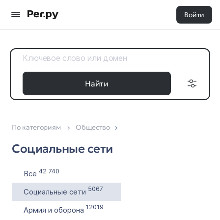
Войти
Найти
По категориям
Общество
Доменные
Дата регистрации
зоны
Социальные сети
с
Все 35
по
42 740
Все
5067
Социальные сети
Выставлен на продажу
12019
Армия и оборона
с