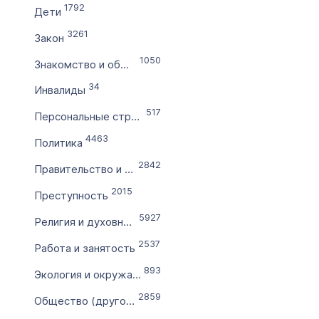
1792
Дети
по
3261
Закон
1050
Цена домена в ₽
Знакомство и общение
от
34
Инвалиды
517
Персональные страницы
до
4463
Политика
Без цены
2842
Правительство и власть
Количество символов
2015
Преступность
с
5927
Религия и духовность
2537
по
Работа и занятость
893
Экология и окружающая среда
Дополнительные условия
2859
Общество (другое)