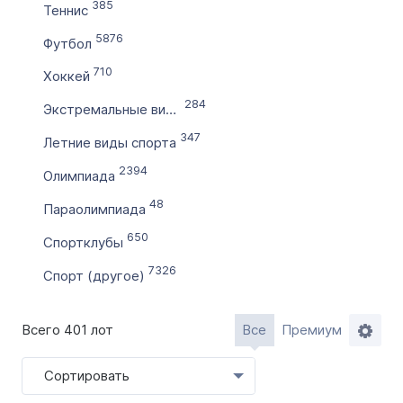
Словарное слово в домене
385
Теннис
Без дефиса
5876
Футбол
Без цифр
710
Хоккей
Тип продажи
284
Экстремальные виды спорта
Оформление до 20 дней
347
Летние виды спорта
Моментально онлайн
2394
Олимпиада
48
Параолимпиада
650
Спортклубы
7326
Спорт (другое)
Всего 401 лот
Все
Премиум
Сортировать