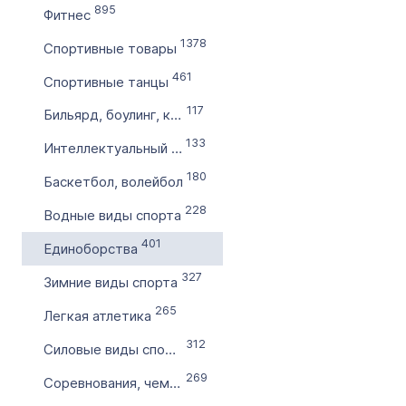
895
Фитнес
по
1378
Спортивные товары
461
Цена домена в ₽
Спортивные танцы
от
117
Бильярд, боулинг, катки
133
Интеллектуальный спорт
до
180
Баскетбол, волейбол
Без цены
228
Водные виды спорта
Количество символов
401
Единоборства
с
327
Зимние виды спорта
265
по
Легкая атлетика
312
Силовые виды спорта
Дополнительные условия
269
Соревнования, чемпионаты