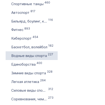
460
Спортивные танцы
по
817
Автоспорт
116
Цена домена в ₽
Бильярд, боулинг, катки
от
893
Фитнес
454
Киберспорт
до
182
Баскетбол, волейбол
Без цены
227
Водные виды спорта
Количество символов
400
Единоборства
с
328
Зимние виды спорта
264
по
Легкая атлетика
312
Силовые виды спорта
Дополнительные условия
273
Соревнования, чемпионаты