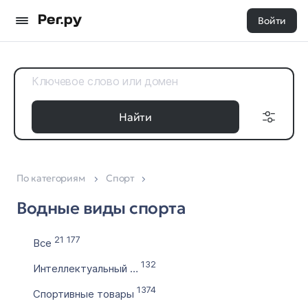
Войти
Найти
По категориям
Спорт
Доменные
Дата регистрации
зоны
Водные виды спорта
с
Все 35
по
21 177
Все
132
Интеллектуальный спорт
Выставлен на продажу
1374
Спортивные товары
с