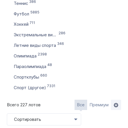
Словарное слово в домене
386
Теннис
Без дефиса
5885
Футбол
Без цифр
711
Хоккей
Тип продажи
286
Экстремальные виды спорта
Оформление до 20 дней
346
Летние виды спорта
Моментально онлайн
2398
Олимпиада
48
Параолимпиада
660
Спортклубы
7331
Спорт (другое)
Всего 227 лотов
Все
Премиум
Сортировать