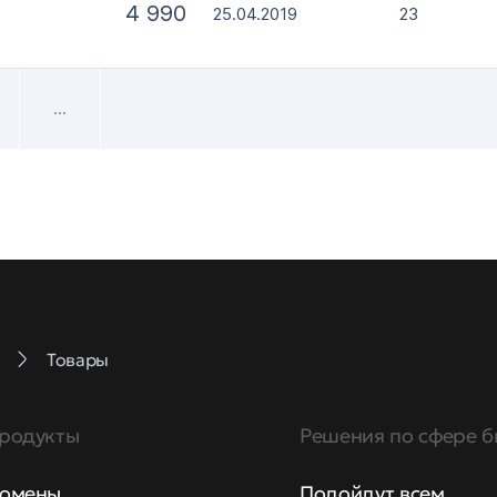
4 990
25.04.2019
23
...
Товары
родукты
Решения по сфере б
омены
Подойдут всем