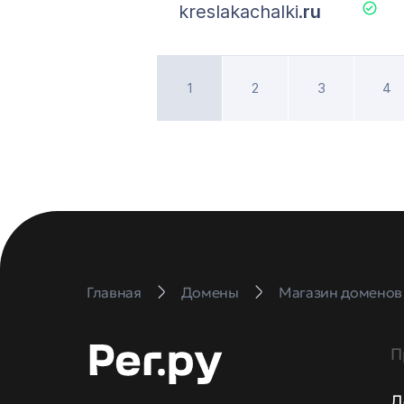
kreslakachalki.
ru
1
2
3
4
Главная
Домены
Магазин доменов
П
Д