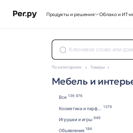
Продукты и решения
Облако и ИТ-и
По категориям
Товары
Доменные зоны
Мебель и интерь
Все 35
136 976
Все
1379
Косметика и парфюмерия
946
Игрушки и игры
184
Объявления