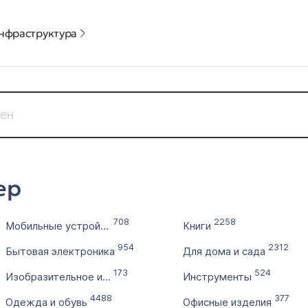
нфраструктура
Дата регистрации
Цена доме
ер
с
от
по
до
708
2258
Мобильные устройства, телефония
Книги
Без 
954
2312
Бытовая электроника
Для дома и сада
Выставлен на продажу
Количест
173
524
с
Изобразительное искусство
Инструменты
4488
377
Одежда и обувь
Офисные изделия
по