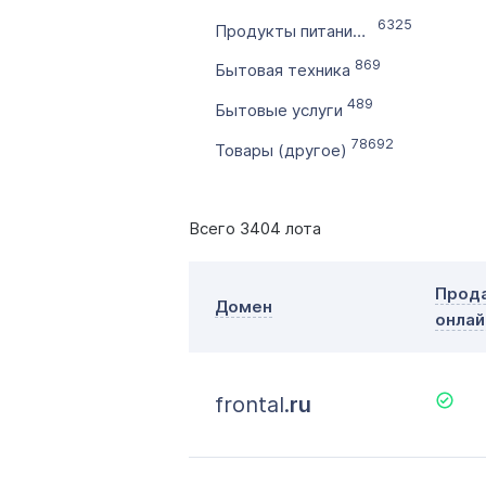
6325
Продукты питания и напитки
869
Бытовая техника
489
Бытовые услуги
78692
Товары (другое)
Всего 3404 лота
Прод
Домен
онлай
frontal.
ru