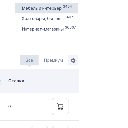
3404
Мебель и интерьер
487
Хозтовары, бытовая химия
36667
Интернет-магазины
ажи
мление до 20 дней
нтально онлайн
Все
Премиум
ы
Ставки
0