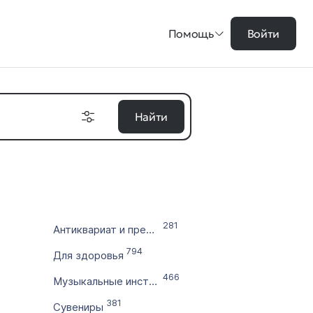
Помощь
Войти
Найти
на в ₽
281
Антиквариат и предметы коллекционирования
цены
794
Для здоровья
во символов
466
Музыкальные инструменты
381
Сувениры