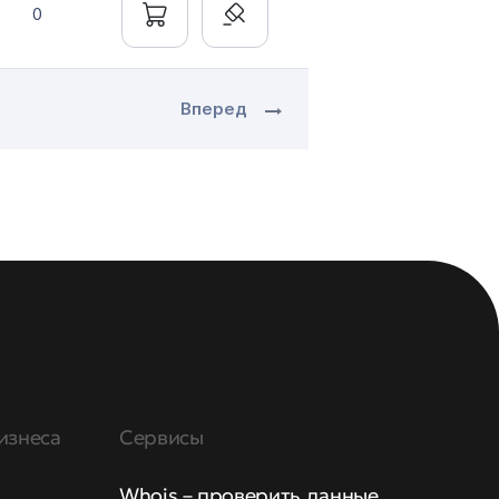
0
Вперед
изнеса
Сервисы
Whois – проверить данные