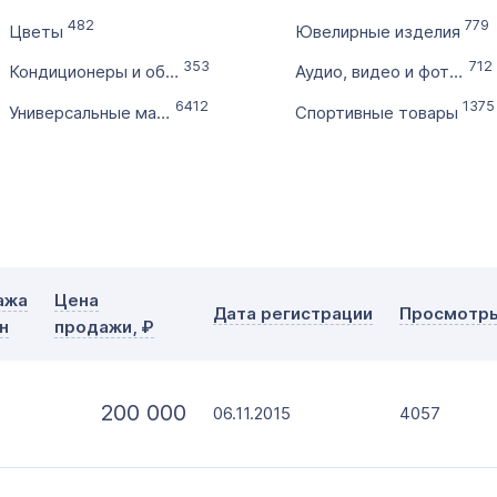
с
482
779
Цветы
Ювелирные изделия
по
Дополнительные условия
353
712
Кондиционеры и обогреватели
Аудио, видео и фототехника
Словарное слово в домене
6412
1375
Универсальные магазины
Спортивные товары
Без дефиса
Тип прод
Без цифр
Офор
Моме
ажа
Цена
Дата регистрации
Просмотр
н
продажи, ₽
200 000
06.11.2015
4057