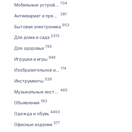
704
Мобильные устройства, телефония
по
281
Антиквариат и предметы коллекционирования
953
Цена домена в ₽
Бытовая электроника
от
2315
Для дома и сада
795
Для здоровья
до
946
Игрушки и игры
Без цены
174
Изобразительное искусство
Количество символов
526
Инструменты
с
465
Музыкальные инструменты
183
по
Объявления
4493
Одежда и обувь
Дополнительные условия
377
Офисные изделия