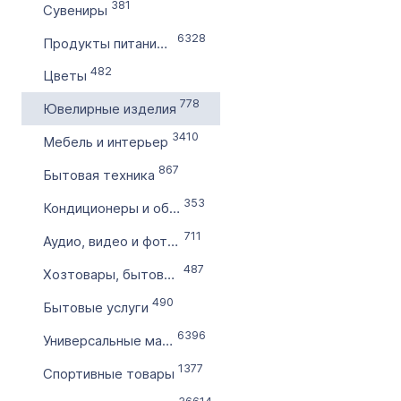
Словарное слово в домене
381
Сувениры
Без дефиса
6328
Продукты питания и напитки
Без цифр
482
Цветы
Тип продажи
778
Ювелирные изделия
Оформление до 20 дней
3410
Мебель и интерьер
Моментально онлайн
867
Бытовая техника
353
Кондиционеры и обогреватели
711
Аудио, видео и фототехника
487
Хозтовары, бытовая химия
490
Бытовые услуги
6396
Универсальные магазины
1377
Спортивные товары