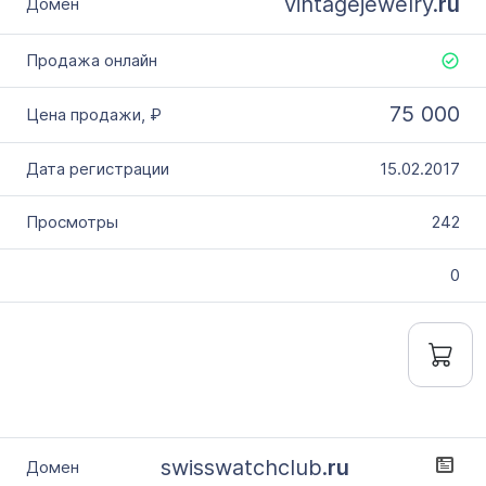
vintagejewelry.
ru
75 000
15.02.2017
242
0
swisswatchclub.
ru