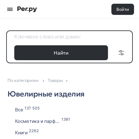
Войти
Найти
По категориям
Товары
Доменные
Дата регистрации
зоны
Ювелирные изделия
с
Все 35
по
137 505
Все
1381
Косметика и парфюмерия
Выставлен на продажу
2262
Книги
с