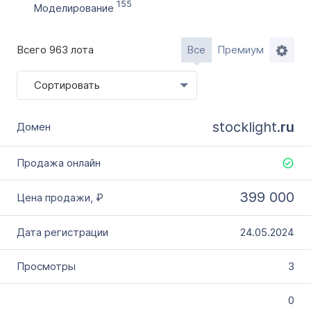
Словарное слово в домене
155
Моделирование
Без дефиса
Без цифр
Всего 963 лота
Все
Премиум
Тип продажи
Сортировать
Оформление до 20 дней
Моментально онлайн
stocklight.
ru
399 000
24.05.2024
3
0