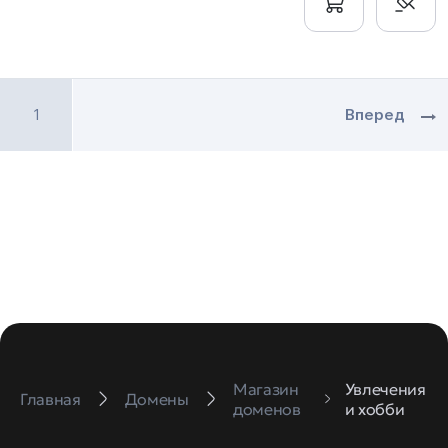
1
Вперед
Магазин
Увлечения
Главная
Домены
доменов
и хобби