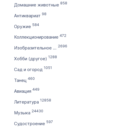
858
Домашние животные
по
98
Антиквариат
584
Цена домена в ₽
Оружие
от
472
Коллекционирование
2696
Изобразительное искусство
до
1288
Хобби (другое)
Без цены
1051
Сад и огород
Количество символов
460
Танец
с
449
Авиация
12858
по
Литература
24430
Музыка
Дополнительные условия
597
Судостроение