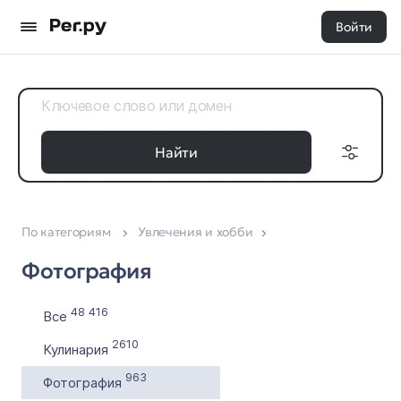
Войти
Найти
По категориям
Увлечения и хобби
Доменные
Дата регистрации
зоны
Фотография
с
Все 35
по
48 416
Все
2610
Кулинария
Выставлен на продажу
963
Фотография
с