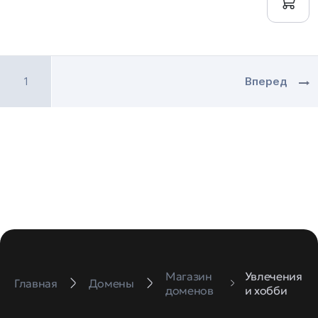
1
Вперед
Магазин
Увлечения
Главная
Домены
доменов
и хобби