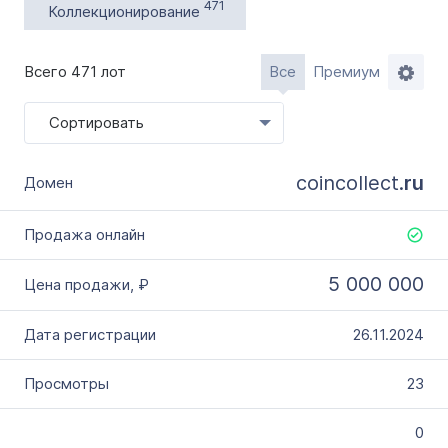
Словарное слово в домене
471
Коллекционирование
Без дефиса
Без цифр
Всего 471 лот
Все
Премиум
Тип продажи
Сортировать
Оформление до 20 дней
Моментально онлайн
coincollect.
ru
5 000 000
26.11.2024
23
0