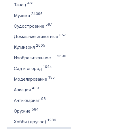
461
Танец
по
24396
Музыка
597
Цена домена в ₽
Судостроение
от
857
Домашние животные
2605
Кулинария
до
2696
Изобразительное искусство
Без цены
1044
Сад и огород
Количество символов
155
Моделирование
с
439
Авиация
98
по
Антиквариат
584
Оружие
Дополнительные условия
1286
Хобби (другое)