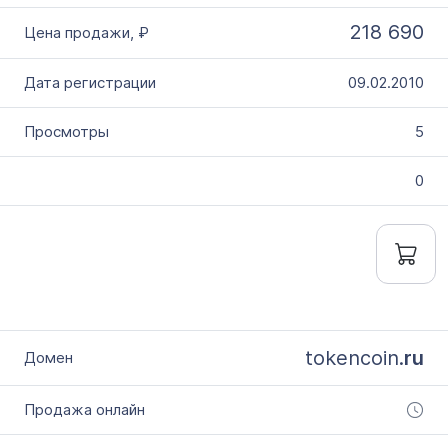
218 690
09.02.2010
5
0
tokencoin.
ru