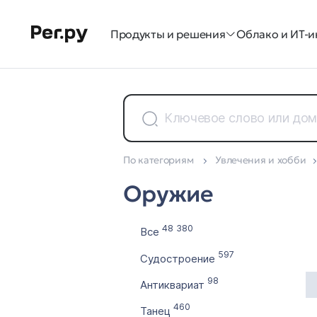
Продукты и решения
Облако и ИТ-и
По категориям
Увлечения и хобби
Доменные зоны
Оружие
Все 35
48 380
Все
597
Судостроение
98
Антиквариат
460
Танец