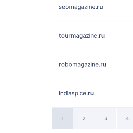
seomagazine.
ru
tourmagazine.
ru
robomagazine.
ru
indiaspice.
ru
1
2
3
4