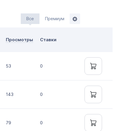
Все
Премиум
ажи
Просмотры
Ставки
мление до 20 дней
нтально онлайн
53
0
143
0
79
0