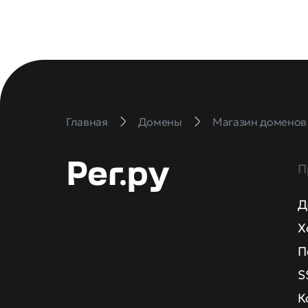
Главная
Домены
Магазин доменов
П
Д
Х
П
S
К