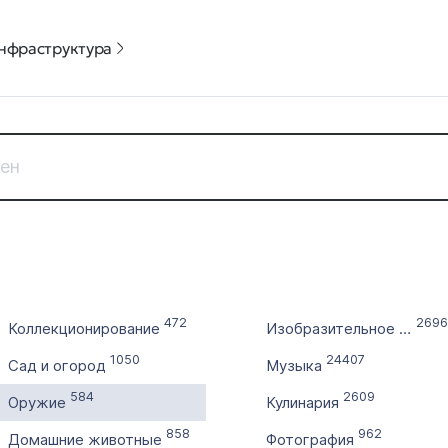
нфраструктура
Дата регистрации
Цена доме
с
от
по
до
472
2696
Коллекционирование
Изобразительное искусство
Без 
1050
24407
Сад и огород
Музыка
Выставлен на продажу
Количест
584
2609
с
Оружие
Кулинария
858
962
Домашние животные
Фотография
по