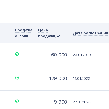
с
по
Дополнительные условия
Словарное слово в домене
Без дефиса
Тип прод
Продажа
Цена
Дата регистрации
Без цифр
онлайн
продажи, ₽
Офор
Моме
60 000
23.01.2019
129 000
11.01.2022
9 900
27.01.2026