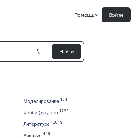
Помощь
Войти
Найти
на в ₽
154
Моделирование
цены
1288
Хобби (другое)
во символов
12849
Литература
449
Авиация