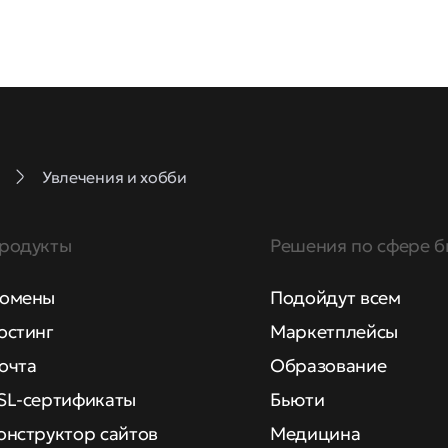
Увлечения и хобби
родукты
Решения по сфере б
омены
Подойдут всем
остинг
Маркетплейсы
очта
Образование
SL-сертификаты
Бьюти
онструктор сайтов
Медицина