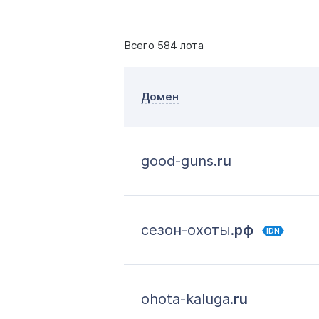
Всего 584 лота
Домен
good-guns.
ru
сезон-охоты.
рф
IDN
ohota-kaluga.
ru