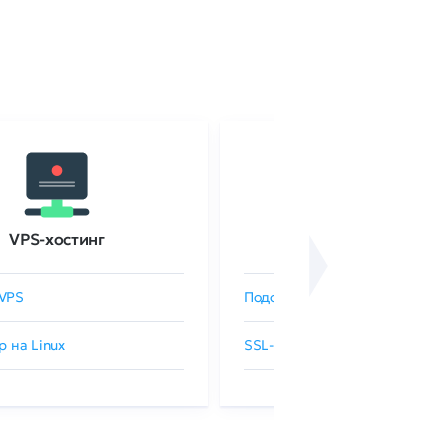
VPS-хостинг
SSL-сертификаты
VPS
Подобрать SSL-сертификат
р на Linux
SSL-сертификаты GlobalSign