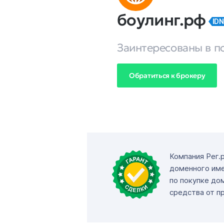
боулинг.рф
IDN
Заинтересованы в п
Обратиться к брокеру
Компания Рег.
доменного име
по покупке до
средства от п