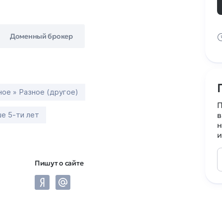
Доменный брокер
ное » Разное (другое)
П
е 5-ти лет
в
н
и
Пишут о сайте