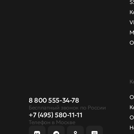
S
К
V
М
О
К
О
8 800 555-34-78
К
Бесплатный звонок по России
+7 (495) 580-11-11
О
Телефон в Москве
Н