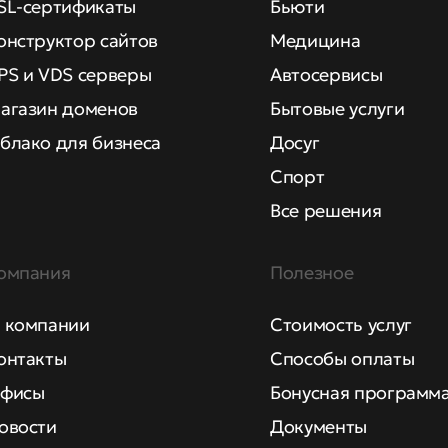
SL-сертификаты
Бьюти
онструктор сайтов
Медицина
PS и VDS серверы
Автосервисы
агазин доменов
Бытовые услуги
блако для бизнеса
Досуг
Спорт
Все решения
омпания
Полезное
 компании
Стоимость услуг
онтакты
Способы оплаты
фисы
Бонусная программ
овости
Документы