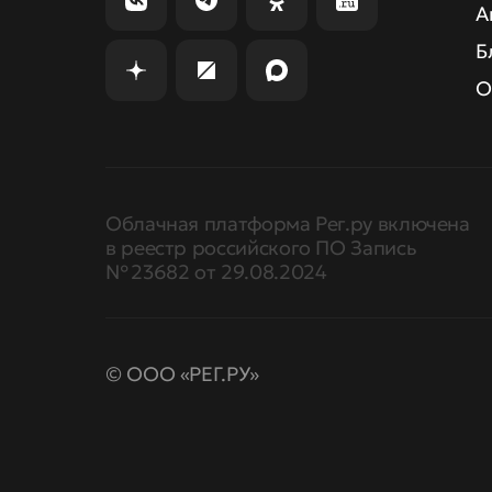
А
Б
О
Облачная платформа Рег.ру включена
в реестр российского ПО Запись
№ 23682 от 29.08.2024
© ООО «РЕГ.РУ»