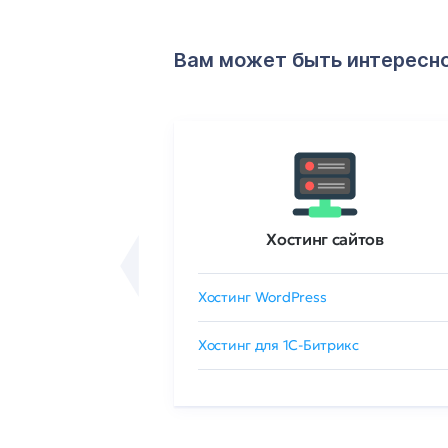
Вам может быть интересн
ртификаты
Хостинг сайтов
сертификат
Хостинг WordPress
 GlobalSign
Хостинг для 1C-Битрикс