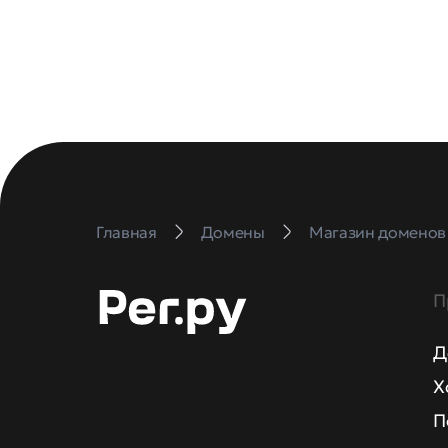
Главная
Домены
Магазин доменов
П
Д
Х
П