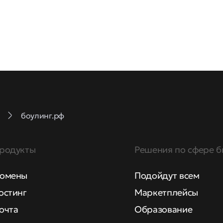
боулинг.рф
родукты
Решения по сфере б
омены
Подойдут всем
остинг
Маркетплейсы
очта
Образование