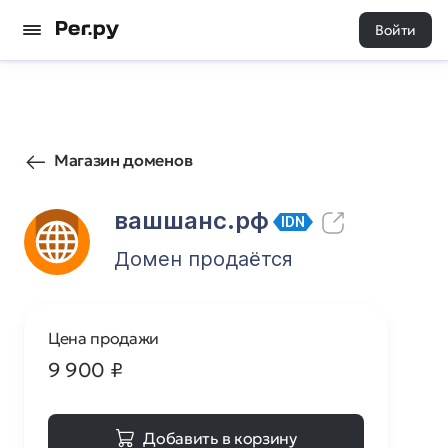
Войти
19
0
Магазин доменов
вашшанс.рф
IDN
Домен продаётся
Цена продажи
9 900
₽
Добавить в корзину