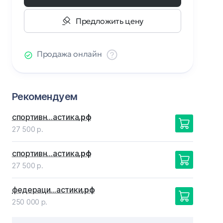
Предложить цену
Продажа онлайн
Рекомендуем
спортивн…астика
.рф
27 500 р.
спортивн…астика
.рф
27 500 р.
федераци…астики
.рф
250 000 р.