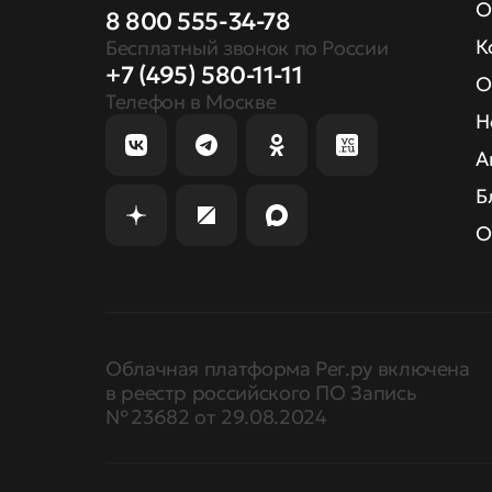
О
8 800 555-34-78
К
Бесплатный звонок по России
+7 (495) 580-11-11
О
Телефон в Москве
Н
А
Б
О
Облачная платформа Рег.ру включена
в реестр российского ПО Запись
№ 23682 от 29.08.2024