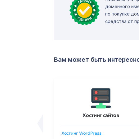
доменного име
по покупке до
средства от п
Вам может быть интересн
ртификаты
Хостинг сайтов
сертификат
Хостинг WordPress