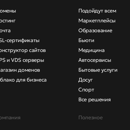
омены
Подойдут всем
остинг
Маркетплейсы
очта
Образование
SL-сертификаты
Бьюти
онструктор сайтов
Медицина
PS и VDS серверы
Автосервисы
агазин доменов
Бытовые услуги
блако для бизнеса
Досуг
Спорт
Все решения
омпания
Полезное