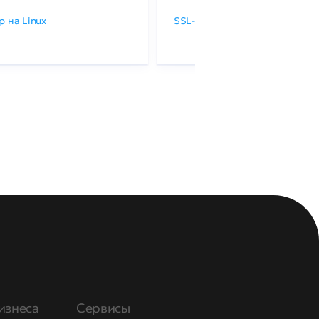
р на Linux
SSL-сертификаты GlobalSign
изнеса
Сервисы