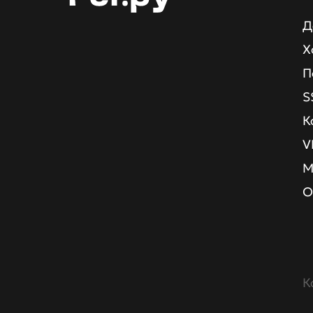
Д
Х
П
S
К
V
М
О
К