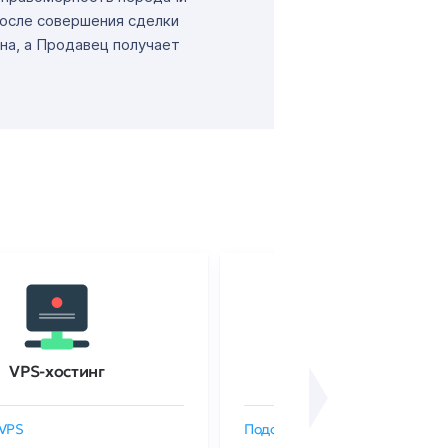
После совершения сделки
на, а Продавец получает
VPS-хостинг
SSL-сертификаты
VPS
Подобрать SSL-сертификат