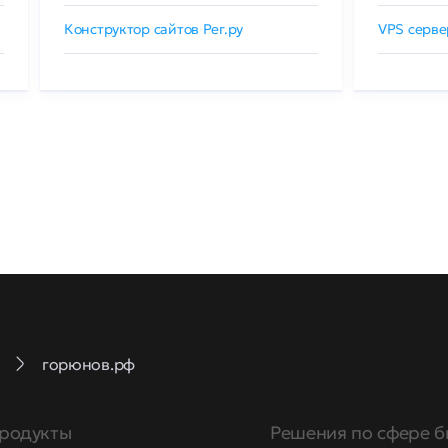
Конструктор сайтов Рег.ру
VPS серве
горюнов.рф
родукты
Решения по сфере б